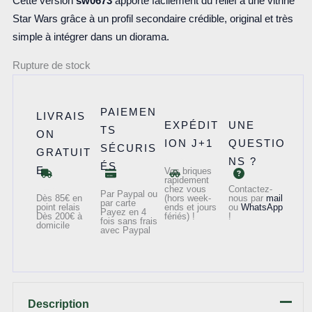
Cette version
sw0673
apporte facilement du relief à une vitrine
Star Wars grâce à un profil secondaire crédible, original et très
simple à intégrer dans un diorama.
Rupture de stock
PAIEMEN
LIVRAIS
EXPÉDIT
UNE
TS
ON
ION J+1
QUESTIO
SÉCURIS
GRATUIT
NS ?
ÉS
E
Vos briques
rapidement
chez vous
Contactez-
Par Paypal ou
Dès 85€ en
(hors week-
nous par
mail
par carte
point relais
ends et jours
ou
WhatsApp
Payez en 4
Dès 200€ à
fériés) !
!
fois sans frais
domicile
avec Paypal
Description