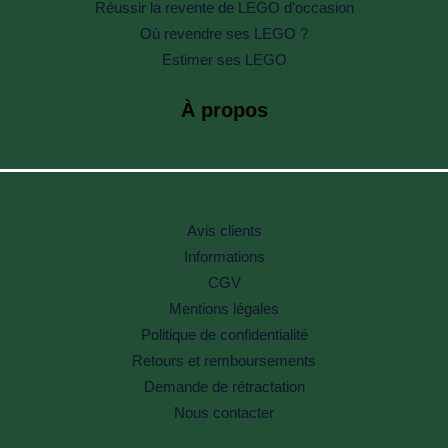
Réussir la revente de LEGO d’occasion
Où revendre ses LEGO ?
Estimer ses LEGO
À propos
Avis clients
Informations
CGV
Mentions légales
Politique de confidentialité
Retours et remboursements
Demande de rétractation
Nous contacter