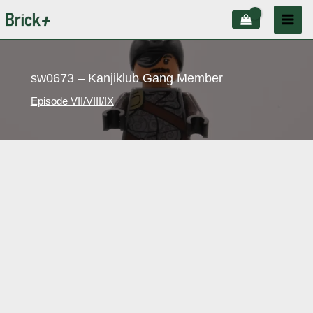
Aller
au
contenu
sw0673 – Kanjiklub Gang Member
Episode VII/VIII/IX