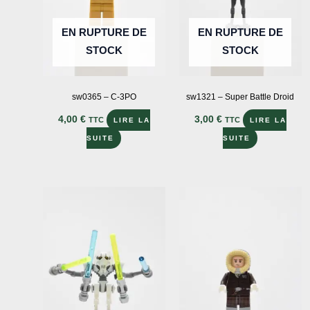
EN RUPTURE DE
EN RUPTURE DE
STOCK
STOCK
sw0365 – C-3PO
sw1321 – Super Battle Droid
4,00
€
3,00
€
TTC
TTC
LIRE LA
LIRE LA
SUITE
SUITE