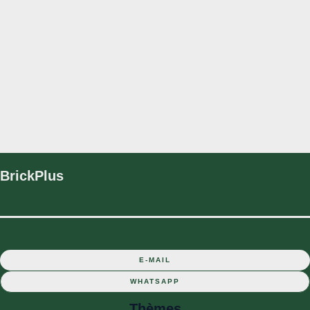
F
I
G
U
S
E
R
T
I
S
N
E
S
BrickPlus
E-MAIL
WHATSAPP
Thèmes