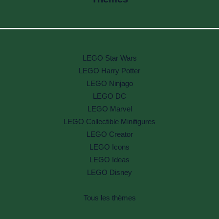
LEGO Star Wars
LEGO Harry Potter
LEGO Ninjago
LEGO DC
LEGO Marvel
LEGO Collectible Minifigures
LEGO Creator
LEGO Icons
LEGO Ideas
LEGO Disney
Tous les thèmes