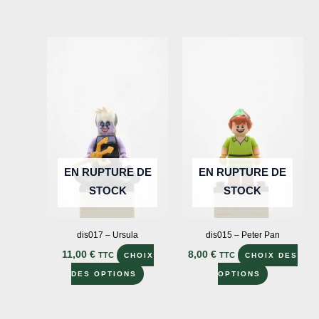
produit
a
a
plusieurs
plusieur
variations.
variation
Les
Les
options
options
peuvent
peuvent
être
être
choisies
choisies
sur
sur
EN RUPTURE DE
EN RUPTURE DE
la
la
STOCK
STOCK
page
page
du
du
produit
dis017 – Ursula
dis015 – Peter Pan
produit
11,00
€
8,00
€
TTC
TTC
CHOIX
CHOIX DES
Ce
Ce
DES OPTIONS
OPTIONS
produit
produit
a
a