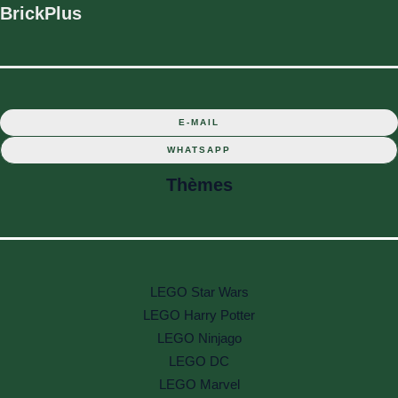
BrickPlus
E-MAIL
WHATSAPP
Thèmes
LEGO Star Wars
LEGO Harry Potter
LEGO Ninjago
LEGO DC
LEGO Marvel