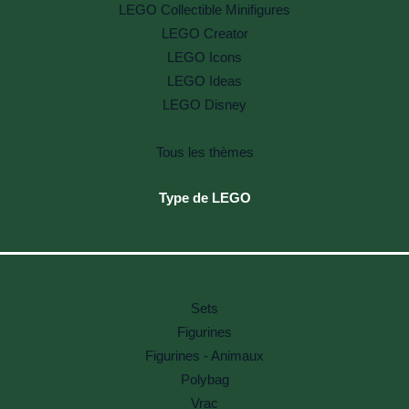
LEGO Collectible Minifigures
LEGO Creator
LEGO Icons
LEGO Ideas
LEGO Disney
Tous les thèmes
Type de LEGO
Sets
Figurines
Figurines - Animaux
Polybag
Vrac