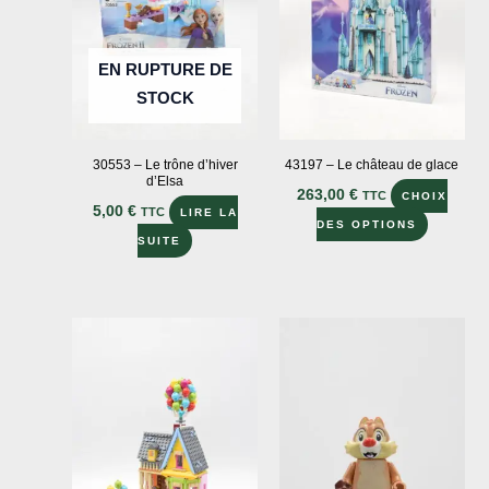
être
être
choisies
choisies
sur
sur
EN RUPTURE DE
la
la
STOCK
page
page
du
du
30553 – Le trône d’hiver
43197 – Le château de glace
produit
produit
d’Elsa
263,00
€
TTC
CHOIX
5,00
€
TTC
LIRE LA
Ce
DES OPTIONS
SUITE
produit
a
plusieur
variation
Les
options
peuvent
être
choisies