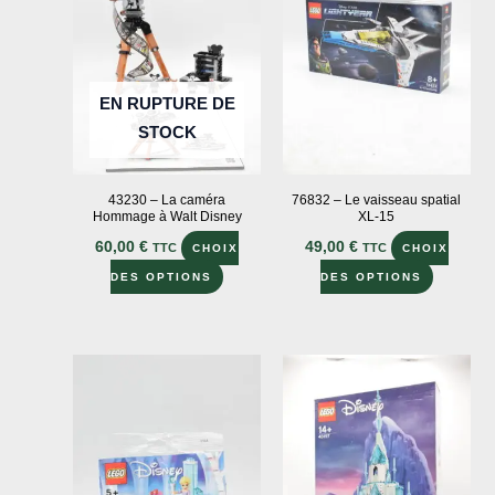
EN RUPTURE DE
STOCK
43230 – La caméra
76832 – Le vaisseau spatial
Hommage à Walt Disney
XL-15
60,00
€
49,00
€
TTC
TTC
CHOIX
CHOIX
Ce
Ce
DES OPTIONS
DES OPTIONS
produit
produit
a
a
plusieurs
plusieur
variations.
variation
Les
Les
options
options
peuvent
peuvent