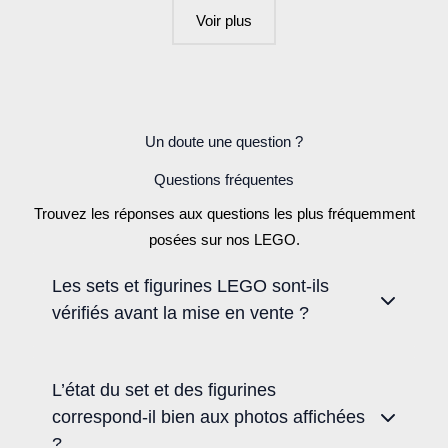
Les
Les
Voir plus
options
options
peuvent
peuvent
être
être
choisies
choisies
Un doute une question ?
sur
sur
la
la
Questions fréquentes
page
page
Trouvez les réponses aux questions les plus fréquemment
du
du
posées sur nos LEGO.
produit
produit
Les sets et figurines LEGO sont-ils
vérifiés avant la mise en vente ?
L’état du set et des figurines
correspond-il bien aux photos affichées
?