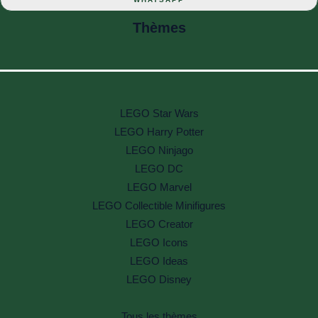
Thèmes
LEGO Star Wars
LEGO Harry Potter
LEGO Ninjago
LEGO DC
LEGO Marvel
LEGO Collectible Minifigures
LEGO Creator
LEGO Icons
LEGO Ideas
LEGO Disney
Tous les thèmes