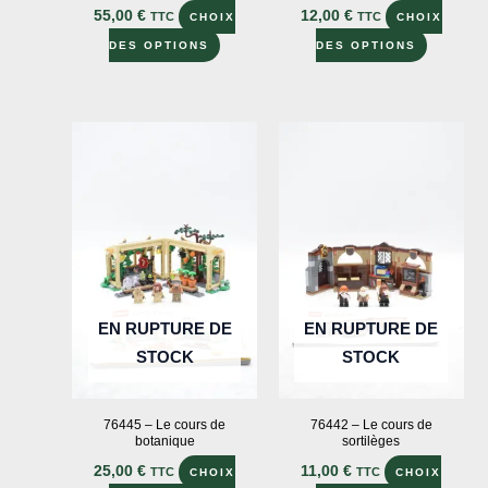
55,00
€
12,00
€
TTC
TTC
CHOIX
CHOIX
Ce
Ce
DES OPTIONS
DES OPTIONS
produit
produit
a
a
plusieurs
plusieur
variations.
variation
Les
Les
options
options
peuvent
peuvent
être
être
choisies
choisies
sur
sur
EN RUPTURE DE
EN RUPTURE DE
la
la
STOCK
STOCK
page
page
du
du
76445 – Le cours de
76442 – Le cours de
produit
produit
botanique
sortilèges
25,00
€
11,00
€
TTC
TTC
CHOIX
CHOIX