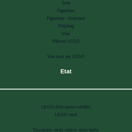
Sets
Figurines
Figurines - Animaux
Polybag
Vrac
Pièces LEGO
Voir tous les LEGO
Etat
LEGO d'occasion vérifiés
LEGO neuf
Occasion, avec notice, avec boîte