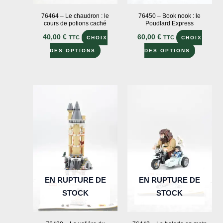
du
du
76464 – Le chaudron : le
76450 – Book nook : le
produit
prod
cours de potions caché
Poudlard Express
40,00
€
60,00
€
TTC
TTC
CHOIX
CHOIX
Ce
Ce
DES OPTIONS
DES OPTIONS
produit
produit
a
a
plusieurs
plusieur
variations.
variation
Les
Les
options
options
peuvent
peuvent
être
être
choisies
choisies
sur
sur
EN RUPTURE DE
EN RUPTURE DE
la
la
STOCK
STOCK
page
page
du
du