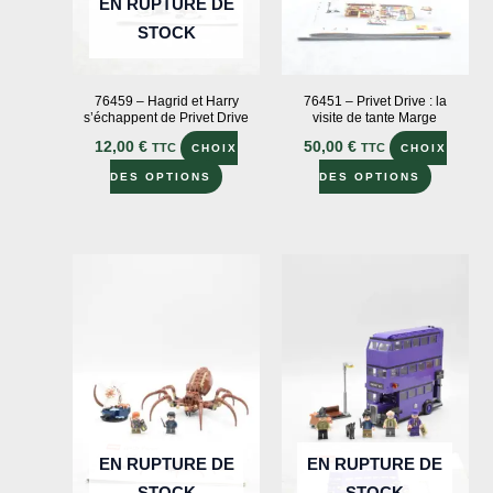
sur
sur
EN RUPTURE DE
la
la
STOCK
page
page
du
du
76459 – Hagrid et Harry
76451 – Privet Drive : la
produit
produit
s’échappent de Privet Drive
visite de tante Marge
12,00
€
50,00
€
TTC
TTC
CHOIX
CHOIX
Ce
Ce
DES OPTIONS
DES OPTIONS
produit
produit
a
a
plusieurs
plusieur
variations.
variation
Les
Les
options
options
peuvent
peuvent
être
être
choisies
choisies
sur
sur
EN RUPTURE DE
EN RUPTURE DE
la
la