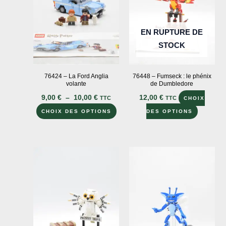
être
choisies
choisies
sur
sur
EN RUPTURE DE
la
la
STOCK
page
page
du
du
produit
76424 – La Ford Anglia
76448 – Fumseck : le phénix
produit
volante
de Dumbledore
Plage
9,00
€
–
10,00
€
12,00
€
TTC
TTC
CHOIX
de
Ce
Ce
prix :
CHOIX DES OPTIONS
DES OPTIONS
9,00 €
produit
produit
à
a
a
10,00 €
plusieurs
plusieur
variations.
variation
Les
Les
options
options
peuvent
peuvent
être
être