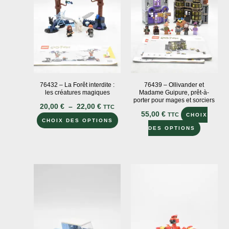
être
être
choisies
choi
sur
sur
la
la
page
pag
du
du
produit
76432 – La Forêt interdite :
76439 – Ollivander et
prod
les créatures magiques
Madame Guipure, prêt-à-
porter pour mages et sorciers
Plage
20,00
€
–
22,00
€
TTC
de
55,00
€
TTC
CHOIX
Ce
prix :
CHOIX DES OPTIONS
Ce
DES OPTIONS
20,00 €
produit
à
produit
a
22,00 €
a
plusieurs
plusieur
variations.
variation
Les
Les
options
options
peuvent
peuvent
être