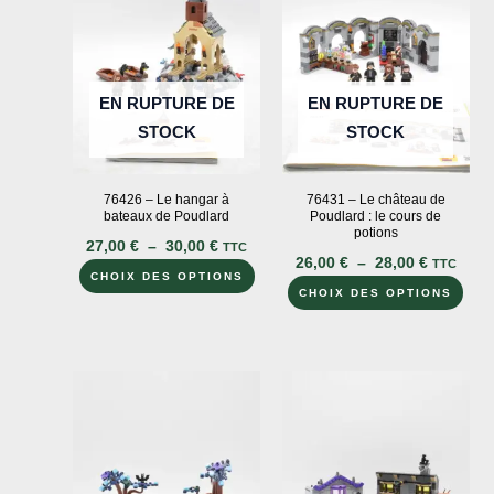
EN RUPTURE DE
EN RUPTURE DE
STOCK
STOCK
76426 – Le hangar à
76431 – Le château de
bateaux de Poudlard
Poudlard : le cours de
potions
Plage
27,00
€
–
30,00
€
TTC
Plage
de
26,00
€
–
28,00
€
TTC
Ce
de
prix :
CHOIX DES OPTIONS
Ce
prix :
CHOIX DES OPTIONS
27,00 €
produit
26,00 €
à
prod
a
à
30,00 €
a
28,00 €
plusieurs
plus
variations.
vari
Les
Les
options
opti
peuvent
peu