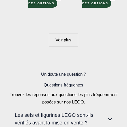
Ce
Ce
DES OPTIONS
DES OPTIONS
produit
produit
a
a
plusieurs
plusieur
variations.
variation
Les
Les
Voir plus
options
options
peuvent
peuvent
être
être
choisies
choisies
Un doute une question ?
sur
sur
la
la
Questions fréquentes
page
page
Trouvez les réponses aux questions les plus fréquemment
du
du
posées sur nos LEGO.
produit
produit
Les sets et figurines LEGO sont-ils
vérifiés avant la mise en vente ?