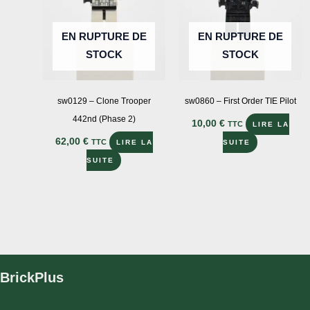
EN RUPTURE DE
EN RUPTURE DE
STOCK
STOCK
sw0129 – Clone Trooper
sw0860 – First Order TIE Pilot
442nd (Phase 2)
10,00
€
TTC
LIRE LA
62,00
€
TTC
LIRE LA
SUITE
SUITE
BrickPlus