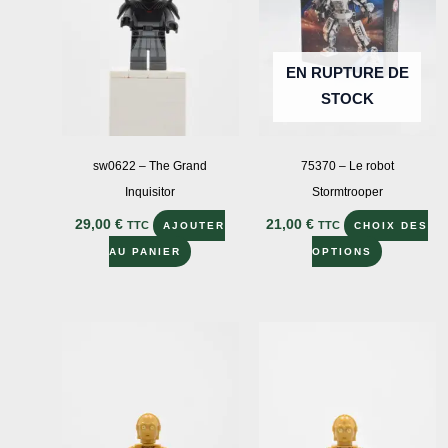
EN RUPTURE DE
STOCK
sw0622 – The Grand
75370 – Le robot
Inquisitor
Stormtrooper
29,00
€
21,00
€
TTC
TTC
AJOUTER
CHOIX DES
Ce
AU PANIER
OPTIONS
produit
a
plusieurs
variations
Les
options
peuvent