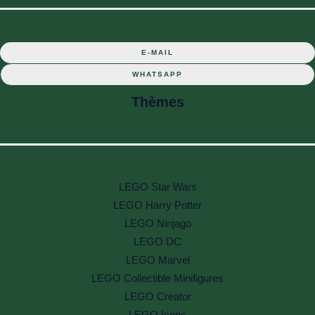
E-MAIL
WHATSAPP
Thèmes
LEGO Star Wars
LEGO Harry Potter
LEGO Ninjago
LEGO DC
LEGO Marvel
LEGO Collectible Minifigures
LEGO Creator
LEGO Icons