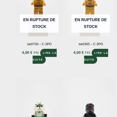
être
choisies
sur
EN RUPTURE DE
EN RUPTURE DE
la
STOCK
STOCK
page
du
produit
sw0700 – C-3PO
sw0365 – C-3PO
4,00
€
4,00
€
TTC
TTC
LIRE LA
LIRE LA
SUITE
SUITE