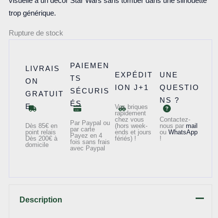
visuelle à un décor Star Wars sans tomber dans une silhouette
trop générique.
Rupture de stock
PAIEMEN
LIVRAIS
EXPÉDIT
UNE
TS
ON
ION J+1
QUESTIO
SÉCURIS
GRATUIT
NS ?
ÉS
E
Vos briques
rapidement
chez vous
Contactez-
Par Paypal ou
Dès 85€ en
(hors week-
nous par
mail
par carte
point relais
ends et jours
ou
WhatsApp
Payez en 4
Dès 200€ à
fériés) !
!
fois sans frais
domicile
avec Paypal
Description