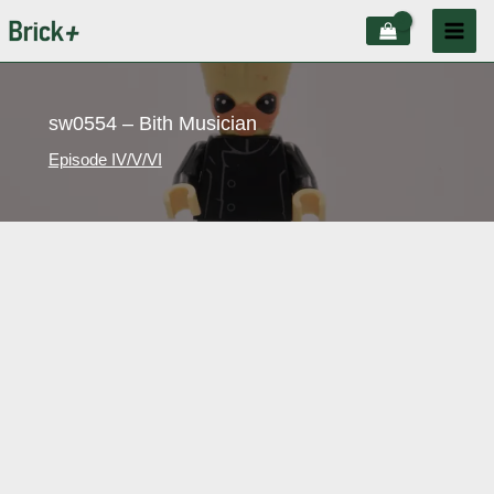
Aller
au
contenu
sw0554 – Bith Musician
Episode IV/V/VI