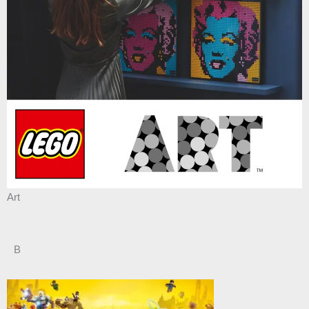
Art
B