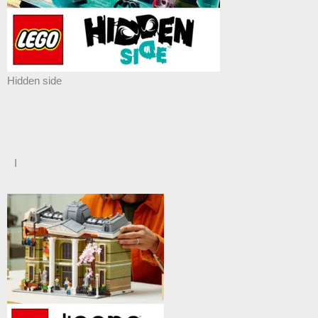
Hidden side
I