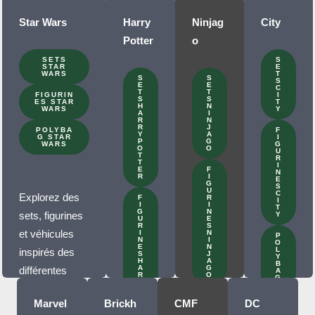
Star Wars
Harry
Ninjag
City
Potter
o
SETS
S
STAR
E
WARS
T
S
S
S
E
E
C
T
T
FIGURIN
I
S
S
ES STAR
T
H
N
WARS
Y
A
I
R
N
R
J
POLYBA
F
Y
A
G STAR
I
P
G
WARS
G
O
O
U
T
R
T
I
E
F
N
R
I
E
G
S
U
C
Explorez des
F
R
I
I
I
T
G
N
sets, figurines
Y
U
E
R
S
et véhicules
I
N
P
N
I
O
E
N
L
inspirés des
S
J
Y
H
A
B
A
G
différentes
A
R
O
G
R
C
époques de la
Y
I
P
T
Marvel
Brickh
CMF
DC
O
saga.
Y
T