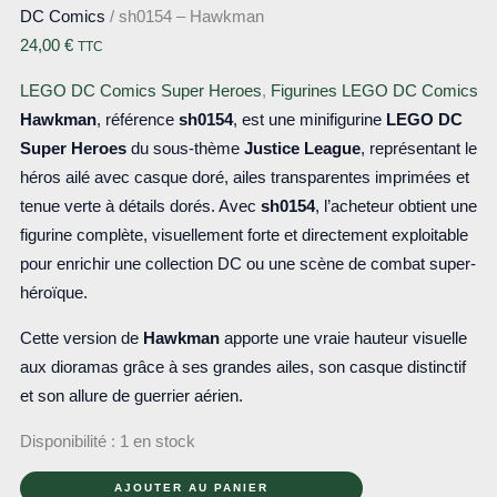
DC Comics
/ sh0154 – Hawkman
24,00
€
TTC
LEGO DC Comics Super Heroes
,
Figurines LEGO DC Comics
Hawkman
, référence
sh0154
, est une minifigurine
LEGO DC
Super Heroes
du sous-thème
Justice League
, représentant le
héros ailé avec casque doré, ailes transparentes imprimées et
tenue verte à détails dorés. Avec
sh0154
, l’acheteur obtient une
figurine complète, visuellement forte et directement exploitable
pour enrichir une collection DC ou une scène de combat super-
héroïque.
Cette version de
Hawkman
apporte une vraie hauteur visuelle
aux dioramas grâce à ses grandes ailes, son casque distinctif
et son allure de guerrier aérien.
Disponibilité :
1 en stock
quantité
AJOUTER AU PANIER