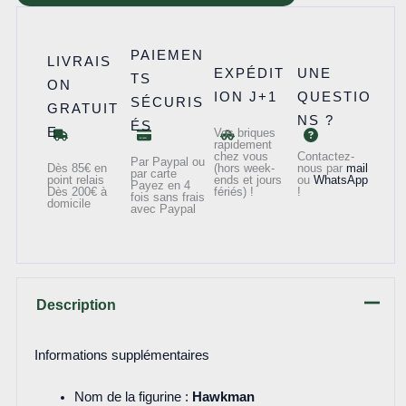
de
sh0154
PAIEMEN
-
LIVRAIS
EXPÉDIT
UNE
TS
Hawkman
ON
ION J+1
QUESTIO
SÉCURIS
GRATUIT
NS ?
ÉS
E
Vos briques
rapidement
chez vous
Contactez-
Par Paypal ou
Dès 85€ en
(hors week-
nous par
mail
par carte
point relais
ends et jours
ou
WhatsApp
Payez en 4
Dès 200€ à
fériés) !
!
fois sans frais
domicile
avec Paypal
Description
Informations supplémentaires
Nom de la figurine :
Hawkman