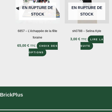
sur
la
EN RUPTURE DE
EN RUPTURE DE
la
page
STOCK
STOCK
page
du
du
produit
produit
6857 – L’échappée de la fête
sh0788 – Selina Kyle
foraine
3,00
€
TTC
LIRE LA
65,00
€
TTC
CHOIX DES
SUITE
Ce
OPTIONS
produit
a
plusieurs
variations.
Les
options
BrickPlus
peuvent
être
choisies