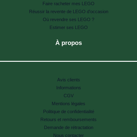
Faire racheter mes LEGO
Réussir la revente de LEGO d’occasion
Où revendre ses LEGO ?
Estimer ses LEGO
À propos
Avis clients
Informations
CGV
Mentions légales
Politique de confidentialité
Retours et remboursements
Demande de rétractation
Nous contacter