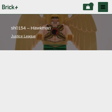
Aller
au
contenu
sh0154 – Hawkman
Justice League