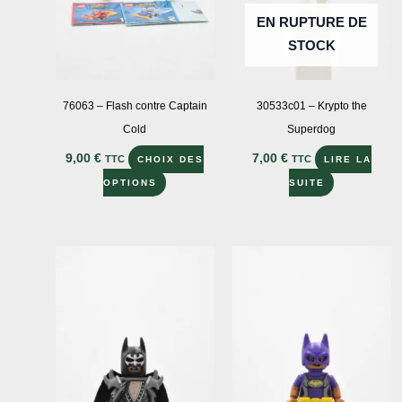
EN RUPTURE DE
STOCK
76063 – Flash contre Captain
30533c01 – Krypto the
Cold
Superdog
9,00
€
7,00
€
TTC
TTC
CHOIX DES
LIRE LA
Ce
OPTIONS
SUITE
produit
a
plusieurs
variations.
Les
options
peuvent
être
choisies