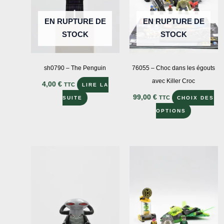
EN RUPTURE DE
EN RUPTURE DE
STOCK
STOCK
sh0790 – The Penguin
76055 – Choc dans les égouts
avec Killer Croc
4,00
€
TTC
LIRE LA
99,00
€
TTC
SUITE
CHOIX DES
Ce
OPTIONS
produit
a
plusieurs
variations
Les
options
peuvent
être