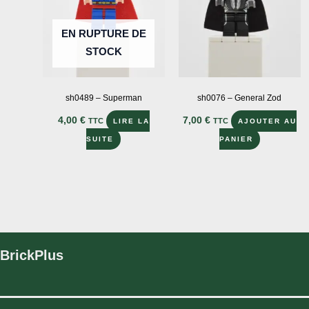
choisies
sur
EN RUPTURE DE
la
STOCK
page
du
produit
sh0489 – Superman
sh0076 – General Zod
4,00
€
7,00
€
TTC
TTC
LIRE LA
AJOUTER AU
SUITE
PANIER
BrickPlus