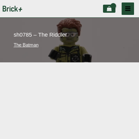
Aller
au
contenu
sh0785 – The Riddler
The Batman