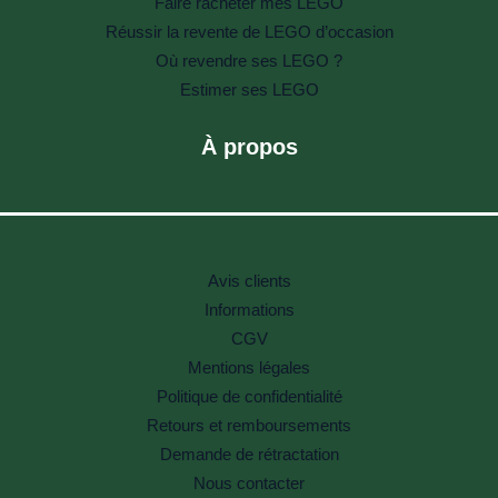
Faire racheter mes LEGO
Réussir la revente de LEGO d’occasion
Où revendre ses LEGO ?
Estimer ses LEGO
À propos
Avis clients
Informations
CGV
Mentions légales
Politique de confidentialité
Retours et remboursements
Demande de rétractation
Nous contacter