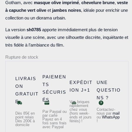
Gotham, avec
masque olive imprimé
,
chevelure brune
,
veste
à capuche vert olive
et
jambes noires
, idéale pour enrichir une
collection ou un diorama urbain.
La version
sh0785
apporte immédiatement plus de tension
visuelle à une scène, avec une silhouette discrète, inquiétante et
très fidèle à l’ambiance du film.
Rupture de stock
PAIEMEN
LIVRAIS
EXPÉDIT
UNE
TS
ON
ION J+1
QUESTIO
SÉCURIS
GRATUIT
NS ?
ÉS
E
Vos briques
rapidement
chez vous
Contactez-
Par Paypal ou
Dès 85€ en
(hors week-
nous par
mail
par carte
point relais
ends et jours
ou
WhatsApp
Payez en 4
Dès 200€ à
fériés) !
!
fois sans frais
domicile
avec Paypal