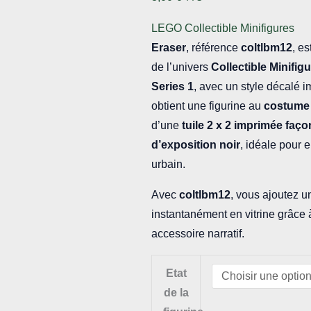
LEGO Collectible Minifigures
Eraser
, référence
coltlbm12
, e
de l’univers
Collectible Minifig
Series 1
, avec un style décalé 
obtient une figurine au
costume 
d’une
tuile 2 x 2 imprimée faç
d’exposition noir
, idéale pour 
urbain.
Avec
coltlbm12
, vous ajoutez u
instantanément en vitrine grâce à
accessoire narratif.
Etat
de la