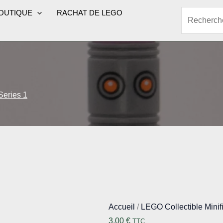
OUTIQUE
RACHAT DE LEGO
Rechercher
eries 1
Accueil
/
LEGO Collectible Minif
3,00
€
TTC