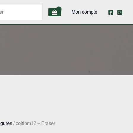
Mon compte
igures
/ coltlbm12 – Eraser