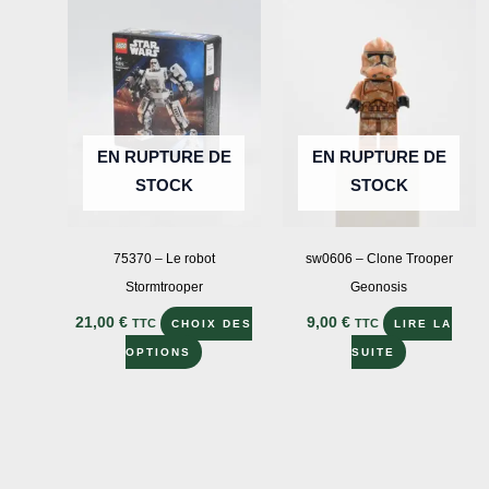
EN RUPTURE DE
EN RUPTURE DE
STOCK
STOCK
75370 – Le robot
sw0606 – Clone Trooper
Stormtrooper
Geonosis
21,00
€
9,00
€
TTC
TTC
CHOIX DES
LIRE LA
Ce
OPTIONS
SUITE
produit
a
plusieurs
variations.