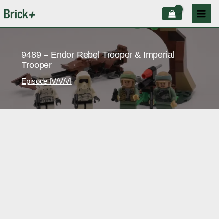
Aller
au
contenu
9489 – Endor Rebel Trooper & Imperial
Trooper
Episode IV/V/VI