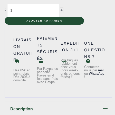
quantité
+
-
de
9489
AJOUTER AU PANIER
-
Endor
PAIEMEN
LIVRAIS
Rebel
EXPÉDIT
UNE
TS
ON
Trooper
ION J+1
QUESTIO
SÉCURIS
GRATUIT
&
NS ?
ÉS
E
Vos briques
Imperial
rapidement
chez vous
Contactez-
Trooper
Par Paypal ou
Dès 85€ en
(hors week-
nous par
mail
par carte
point relais
ends et jours
ou
WhatsApp
Payez en 4
Dès 200€ à
fériés) !
!
fois sans frais
domicile
avec Paypal
Description