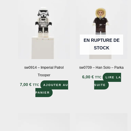
EN RUPTURE DE
STOCK
sw0914 – Imperial Patrol
sw0709 – Han Solo – Parka
Trooper
6,00
€
TTC
LIRE LA
7,00
€
TTC
AJOUTER AU
SUITE
PANIER