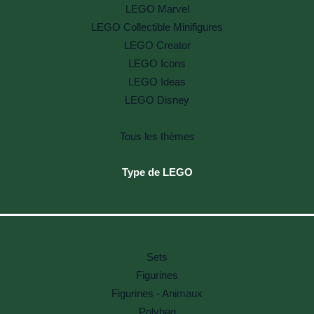
LEGO Marvel
LEGO Collectible Minifigures
LEGO Creator
LEGO Icons
LEGO Ideas
LEGO Disney
Tous les thèmes
Type de LEGO
Sets
Figurines
Figurines - Animaux
Polybag