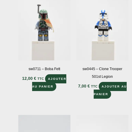
sw0711 – Boba Fett
sw0445 – Clone Trooper
501st Legion
12,00
€
TTC
AJOUTER
7,00
€
TTC
AU PANIER
AJOUTER AU
PANIER