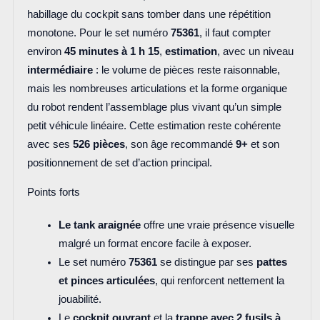
habillage du cockpit sans tomber dans une répétition
monotone. Pour le set numéro
75361
, il faut compter
environ
45 minutes à 1 h 15
,
estimation
, avec un niveau
intermédiaire
: le volume de pièces reste raisonnable,
mais les nombreuses articulations et la forme organique
du robot rendent l’assemblage plus vivant qu’un simple
petit véhicule linéaire. Cette estimation reste cohérente
avec ses
526 pièces
, son âge recommandé
9+
et son
positionnement de set d’action principal.
Points forts
Le tank araignée
offre une vraie présence visuelle
malgré un format encore facile à exposer.
Le set numéro
75361
se distingue par ses
pattes
et pinces articulées
, qui renforcent nettement la
jouabilité.
Le
cockpit ouvrant
et la
trappe avec 2 fusils à