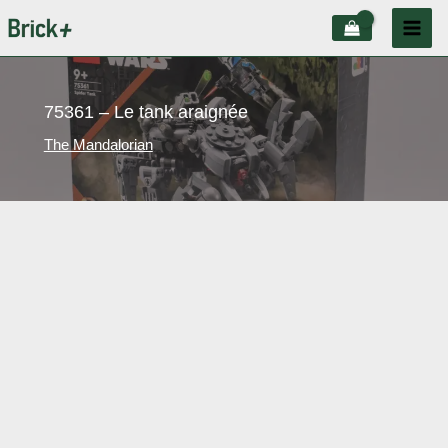
Aller
au
contenu
75361 – Le tank araignée
The Mandalorian