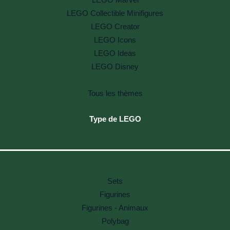
LEGO Collectible Minifigures
LEGO Creator
LEGO Icons
LEGO Ideas
LEGO Disney
Tous les thèmes
Type de LEGO
Sets
Figurines
Figurines - Animaux
Polybag