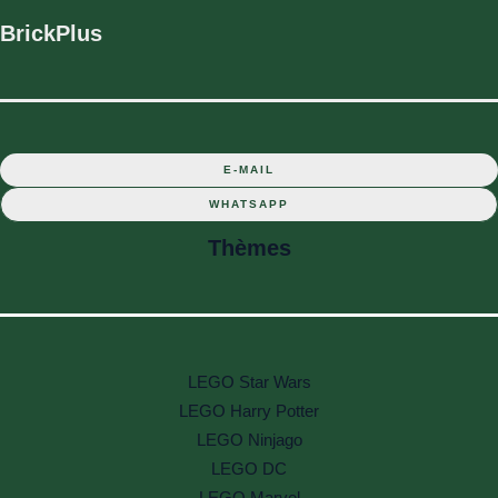
BrickPlus
E-MAIL
WHATSAPP
Thèmes
LEGO Star Wars
LEGO Harry Potter
LEGO Ninjago
LEGO DC
LEGO Marvel