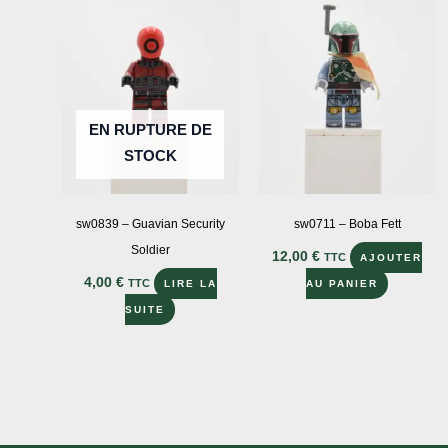
EN RUPTURE DE
STOCK
sw0839 – Guavian Security
sw0711 – Boba Fett
Soldier
12,00
€
TTC
AJOUTER
4,00
€
TTC
LIRE LA
AU PANIER
SUITE