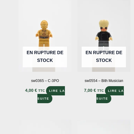
EN RUPTURE DE
EN RUPTURE DE
STOCK
STOCK
sw0365 – C-3PO
sw0554 – Bith Musician
4,00
€
7,00
€
TTC
TTC
LIRE LA
LIRE LA
SUITE
SUITE