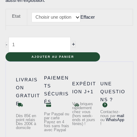
aussi en exposition.
Etat
Effacer
quantité
+
-
de
75361
AJOUTER AU PANIER
-
Le
PAIEMEN
LIVRAIS
tank
EXPÉDIT
UNE
TS
ON
araignée
ION J+1
QUESTIO
SÉCURIS
GRATUIT
NS ?
ÉS
E
Vos briques
rapidement
chez vous
Contactez-
Par Paypal ou
Dès 85€ en
(hors week-
nous par
mail
par carte
point relais
ends et jours
ou
WhatsApp
Payez en 4
Dès 200€ à
fériés) !
!
fois sans frais
domicile
avec Paypal