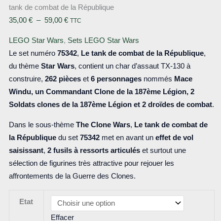
tank de combat de la République
Plage
35,00
€
–
59,00
€
TTC
de
LEGO Star Wars
,
Sets LEGO Star Wars
prix :
Le set numéro
75342
,
Le tank de combat de la République
,
35,00 €
du thème
Star Wars
, contient un char d’assaut TX-130 à
à
construire,
262 pièces
et
6 personnages
nommés
Mace
59,00 €
Windu, un Commandant Clone de la 187ème Légion, 2
Soldats clones de la 187ème Légion et 2 droïdes de combat
.
Dans le sous-thème
The Clone Wars
,
Le tank de combat de
la République
du set
75342
met en avant un
effet de vol
saisissant
,
2 fusils à ressorts articulés
et surtout une
sélection de figurines très attractive pour rejouer les
affrontements de la Guerre des Clones.
Etat
Effacer