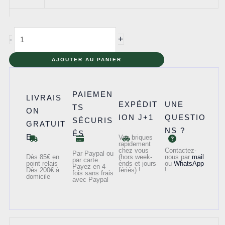
quantité
+
-
de
75342
AJOUTER AU PANIER
-
Le
PAIEMEN
LIVRAIS
tank
EXPÉDIT
UNE
TS
ON
de
ION J+1
QUESTIO
SÉCURIS
GRATUIT
combat
NS ?
ÉS
E
Vos briques
de
rapidement
chez vous
Contactez-
la
Par Paypal ou
Dès 85€ en
(hors week-
nous par
mail
par carte
point relais
ends et jours
ou
WhatsApp
République
Payez en 4
Dès 200€ à
fériés) !
!
fois sans frais
domicile
avec Paypal