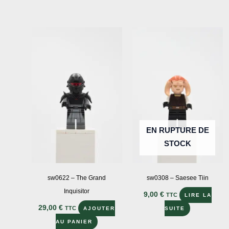
produit
a
plusieurs
variations.
Les
options
peuvent
être
choisies
sur
EN RUPTURE DE
la
STOCK
page
du
produit
sw0622 – The Grand
sw0308 – Saesee Tiin
Inquisitor
9,00
€
TTC
LIRE LA
29,00
€
TTC
AJOUTER
SUITE
AU PANIER