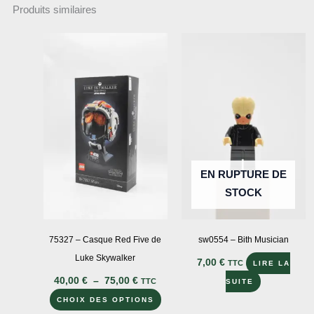
Produits similaires
EN RUPTURE DE
STOCK
75327 – Casque Red Five de
sw0554 – Bith Musician
Luke Skywalker
7,00
€
TTC
LIRE LA
Plage
40,00
€
–
75,00
€
TTC
SUITE
de
Ce
prix :
CHOIX DES OPTIONS
40,00 €