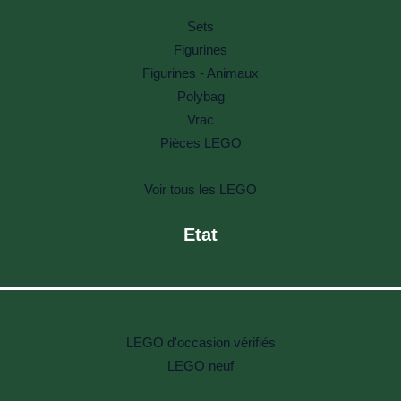
Sets
Figurines
Figurines - Animaux
Polybag
Vrac
Pièces LEGO
Voir tous les LEGO
Etat
LEGO d'occasion vérifiés
LEGO neuf