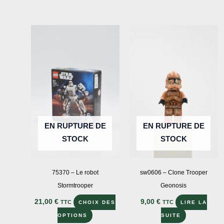
produit
à
a
75,00 €
plusieurs
variations.
Les
options
peuvent
être
choisies
sur
EN RUPTURE DE
EN RUPTURE DE
la
STOCK
STOCK
page
du
produit
75370 – Le robot
sw0606 – Clone Trooper
Stormtrooper
Geonosis
21,00
€
9,00
€
TTC
TTC
CHOIX DES
LIRE LA
Ce
OPTIONS
SUITE