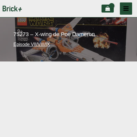
Aller
au
contenu
75273 – X-wing de Poe Dameron
Episode VII/VIII/IX