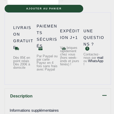
de
75273
AJOUTER AU PANIER
-
X-
PAIEMEN
LIVRAIS
wing
EXPÉDIT
UNE
TS
ON
de
ION J+1
QUESTIO
SÉCURIS
GRATUIT
Poe
NS ?
ÉS
E
Vos briques
Dameron
rapidement
chez vous
Contactez-
Par Paypal ou
Dès 85€ en
(hors week-
nous par
mail
par carte
point relais
ends et jours
ou
WhatsApp
Payez en 4
Dès 200€ à
fériés) !
!
fois sans frais
domicile
avec Paypal
Description
Informations supplémentaires