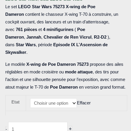
Le set
LEGO Star Wars
75273 X-wing de Poe
Dameron
contient le chasseur X-wing T-70 à construire, un
cockpit ouvrant, des lanceurs et un train d’atterrissage,
avec
761 pièces
et
4 minifigurines
(
Poe
Dameron
,
Jannah
,
Chevalier de Ren Vicrul
,
R2-D2
),
dans
Star Wars
, période
Episode IX L’Ascension de
Skywalker
.
Le modèle
X-wing de Poe Dameron 75273
propose des ailes
réglables en mode croisière ou
mode attaque
, des tirs pour
l’action et une silhouette pensée pour l’exposition, avec comme
atout majeur le T-70 de
Poe Dameron
en version grand format.
Etat
Effacer
quantité
+
-