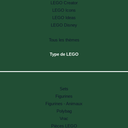
LEGO Creator
LEGO Icons
LEGO Ideas
LEGO Disney
Tous les thèmes
Type de LEGO
Sets
Figurines
Figurines - Animaux
Polybag
Vrac
Pièces LEGO