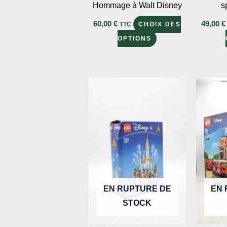
Hommage à Walt Disney
s
60,00
€
49,00
€
TTC
CHOIX DES
Ce
OPTIONS
produit
a
plusieurs
variations.
Les
options
peuvent
être
choisies
sur
EN RUPTURE DE
EN 
la
STOCK
page
du