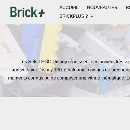
Aller
ACCUEIL
NOUVEAUTÉS
B
au
BRICKPLUS ?
contenu
Les Sets LEGO Disney réunissent des univers très var
anniversaire Disney 100. Châteaux, maisons de personnag
moments connus ou de composer une vitrine thématique. Le t