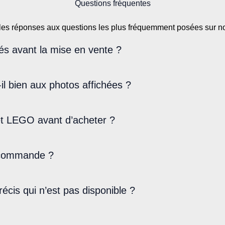
page
Questions fréquentes
du
les réponses aux questions les plus fréquemment posées sur 
produit
iés avant la mise en vente ?
-il bien aux photos affichées ?
et LEGO avant d’acheter ?
r commande ?
écis qui n’est pas disponible ?