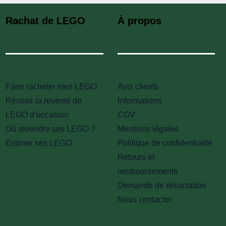
Rachat de LEGO
À propos
Faire racheter mes LEGO
Avis clients
Réussir la revente de
Informations
LEGO d’occasion
CGV
Où revendre ses LEGO ?
Mentions légales
Estimer ses LEGO
Politique de confidentialité
Retours et
remboursements
Demande de rétractation
Nous contacter