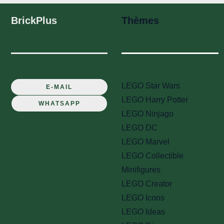
BrickPlus
Thèmes
LEGO Star Wars
E-MAIL
LEGO Harry Potter
WHATSAPP
LEGO Ninjago
LEGO DC
LEGO Marvel
LEGO Collectible
Minifigures
LEGO Creator
LEGO Icons
LEGO Ideas