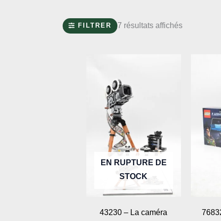
Trié
7 résultats affichés
FILTRER
du
plus
récent
au
plus
ancien
EN RUPTURE DE
STOCK
43230 – La caméra
7683