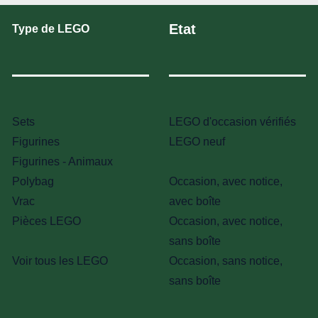
Etat
Type de LEGO
Sets
LEGO d'occasion vérifiés
Figurines
LEGO neuf
Figurines - Animaux
Polybag
Occasion, avec notice,
Vrac
avec boîte
Pièces LEGO
Occasion, avec notice,
sans boîte
Voir tous les LEGO
Occasion, sans notice,
sans boîte