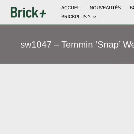
Aller
ACCUEIL
NOUVEAUTÉS
B
au
BRICKPLUS ?
contenu
sw1047 – Temmin ‘Snap’ W