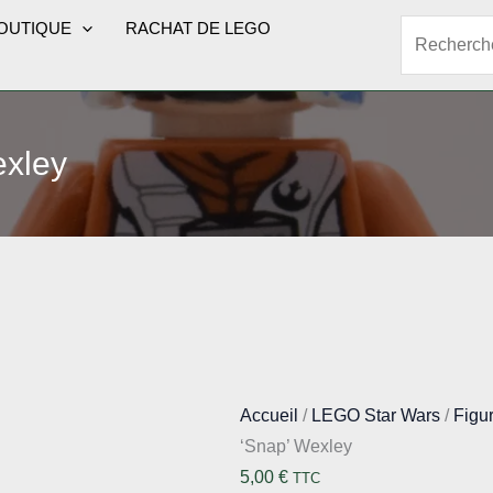
OUTIQUE
RACHAT DE LEGO
Rechercher
exley
Accueil
/
LEGO Star Wars
/
Figu
‘Snap’ Wexley
5,00
€
TTC