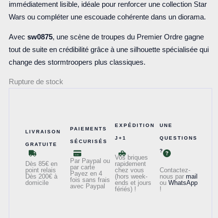
immédiatement lisible, idéale pour renforcer une collection Star
Wars ou compléter une escouade cohérente dans un diorama.
Avec
sw0875
, une scène de troupes du Premier Ordre gagne
tout de suite en crédibilité grâce à une silhouette spécialisée qui
change des stormtroopers plus classiques.
Rupture de stock
EXPÉDITION
UNE
PAIEMENTS
LIVRAISON
J+1
QUESTIONS
SÉCURISÉS
GRATUITE
?
Vos briques
Par Paypal ou
Dès 85€ en
rapidement
par carte
point relais
chez vous
Contactez-
Payez en 4
Dès 200€ à
(hors week-
nous par
mail
fois sans frais
domicile
ends et jours
ou
WhatsApp
avec Paypal
fériés) !
!