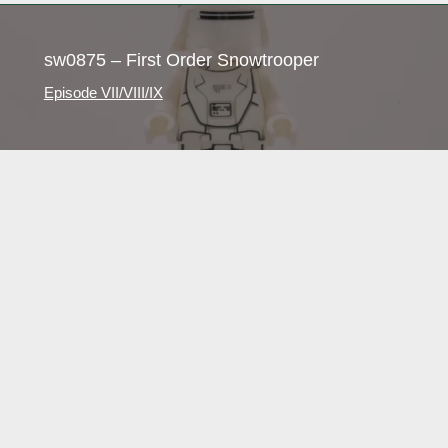
contenu
sw0875 – First Order Snowtrooper
Episode VII/VIII/IX