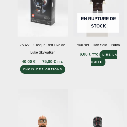
EN RUPTURE DE
STOCK
75327 – Casque Red Five de
sw0709 – Han Solo – Parka
Luke Skywalker
6,00
€
TTC
LIRE LA
Plage
40,00
€
–
75,00
€
TTC
SUITE
de
Ce
prix :
CHOIX DES OPTIONS
40,00 €
produit
à
a
75,00 €
plusieurs
variations.
Les
options
peuvent