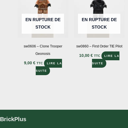
être
choisies
sur
EN RUPTURE DE
EN RUPTURE DE
la
STOCK
STOCK
page
du
produit
sw0606 – Clone Trooper
sw0860 – First Order TIE Pilot
Geonosis
10,00
€
TTC
LIRE LA
9,00
€
TTC
LIRE LA
SUITE
SUITE
BrickPlus