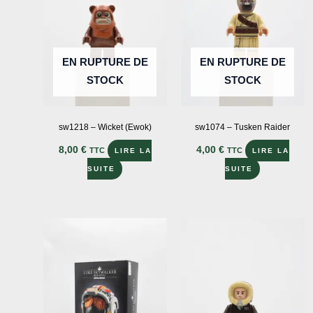
EN RUPTURE DE
EN RUPTURE DE
STOCK
STOCK
sw1218 – Wicket (Ewok)
sw1074 – Tusken Raider
8,00
€
4,00
€
TTC
TTC
LIRE LA
LIRE LA
SUITE
SUITE