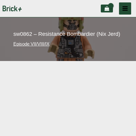
Aller
au
contenu
sw0862 – Resistance Bombardier (Nix Jerd)
Episode VII/VIII/IX