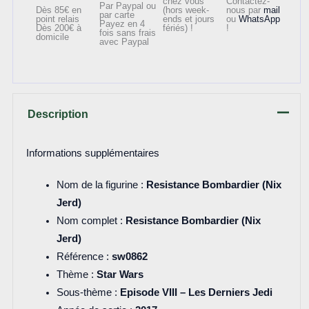
chez vous
Contactez-
Par Paypal ou
Dès 85€ en
(hors week-
nous par
mail
par carte
point relais
ends et jours
ou
WhatsApp
Payez en 4
Dès 200€ à
fériés) !
!
fois sans frais
domicile
avec Paypal
Description
Informations supplémentaires
Nom de la figurine :
Resistance Bombardier (Nix
Jerd)
Nom complet :
Resistance Bombardier (Nix
Jerd)
Référence :
sw0862
Thème :
Star Wars
Sous-thème :
Episode VIII – Les Derniers Jedi