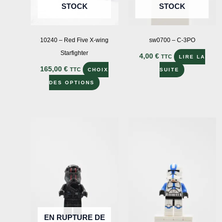
STOCK
STOCK
page
du
produit
10240 – Red Five X-wing
sw0700 – C-3PO
Starfighter
4,00
€
TTC
LIRE LA
165,00
€
TTC
CHOIX
SUITE
Ce
DES OPTIONS
produit
a
plusieurs
variations.
Les
options
peuvent
être
choisies
sur
EN RUPTURE DE