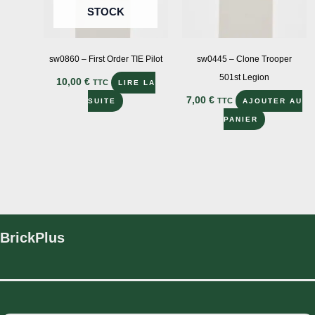
la
STOCK
page
du
produit
sw0860 – First Order TIE Pilot
sw0445 – Clone Trooper
501st Legion
10,00
€
TTC
LIRE LA
7,00
€
TTC
SUITE
AJOUTER AU
PANIER
BrickPlus