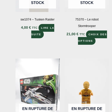
STOCK
STOCK
sw1074 – Tusken Raider
75370 – Le robot
Stormtrooper
4,00
€
TTC
LIRE LA
21,00
€
TTC
SUITE
CHOIX DES
Ce
OPTIONS
produit
a
plusieurs
variations
Les
options
peuvent
être
choisies
sur
EN RUPTURE DE
EN RUPTURE DE
la