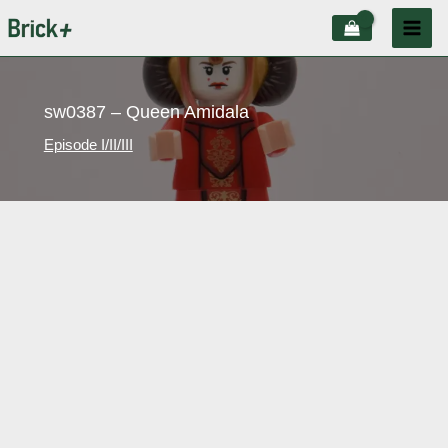
Aller
au
contenu
sw0387 – Queen Amidala
Episode I/II/III