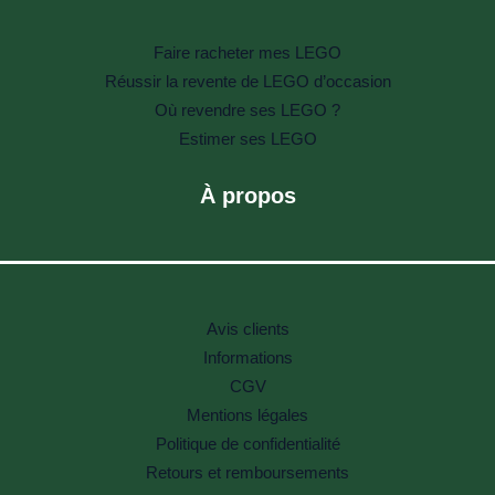
Faire racheter mes LEGO
Réussir la revente de LEGO d’occasion
Où revendre ses LEGO ?
Estimer ses LEGO
À propos
Avis clients
Informations
CGV
Mentions légales
Politique de confidentialité
Retours et remboursements