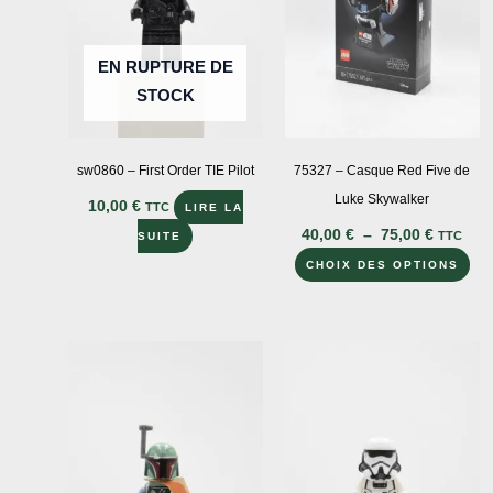
EN RUPTURE DE
STOCK
sw0860 – First Order TIE Pilot
75327 – Casque Red Five de
Luke Skywalker
10,00
€
TTC
LIRE LA
Plage
40,00
€
–
75,00
€
TTC
SUITE
de
Ce
prix :
CHOIX DES OPTIONS
40,00 €
pro
à
a
75,00 €
plu
var
Le
opt
peu
êtr