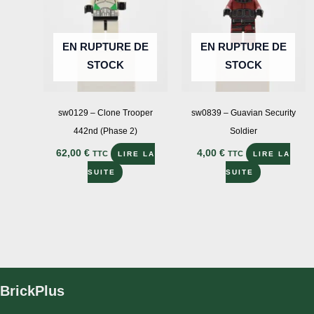
EN RUPTURE DE
EN RUPTURE DE
STOCK
STOCK
sw0129 – Clone Trooper
sw0839 – Guavian Security
442nd (Phase 2)
Soldier
62,00
€
4,00
€
TTC
TTC
LIRE LA
LIRE LA
SUITE
SUITE
BrickPlus