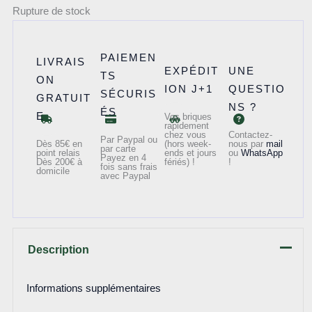
Rupture de stock
PAIEMEN
LIVRAIS
EXPÉDIT
UNE
TS
ON
ION J+1
QUESTIO
SÉCURIS
GRATUIT
NS ?
ÉS
E
Vos briques
rapidement
chez vous
Contactez-
Par Paypal ou
Dès 85€ en
(hors week-
nous par
mail
par carte
point relais
ends et jours
ou
WhatsApp
Payez en 4
Dès 200€ à
fériés) !
!
fois sans frais
domicile
avec Paypal
Description
Informations supplémentaires