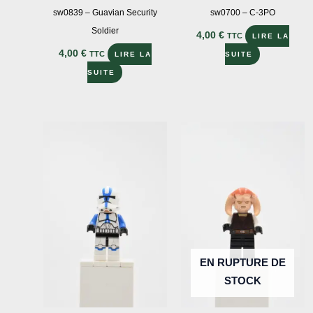
sw0839 – Guavian Security
sw0700 – C-3PO
Soldier
4,00
€
TTC
LIRE LA
4,00
€
TTC
LIRE LA
SUITE
SUITE
EN RUPTURE DE
STOCK