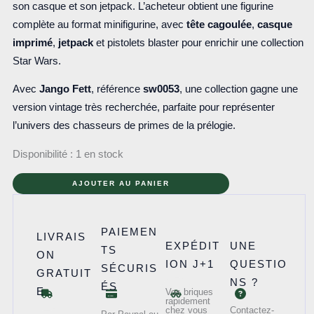
son casque et son jetpack. L’acheteur obtient une figurine
complète au format minifigurine, avec
tête cagoulée
,
casque
imprimé
,
jetpack
et pistolets blaster pour enrichir une collection
Star Wars.
Avec
Jango Fett
, référence
sw0053
, une collection gagne une
version vintage très recherchée, parfaite pour représenter
l’univers des chasseurs de primes de la prélogie.
Disponibilité :
1 en stock
quantité
AJOUTER AU PANIER
de
sw0053
PAIEMEN
-
LIVRAIS
EXPÉDIT
UNE
TS
Jango
ON
ION J+1
QUESTIO
SÉCURIS
Fett
GRATUIT
NS ?
ÉS
E
Vos briques
rapidement
chez vous
Contactez-