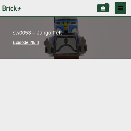
Aller
au
contenu
sw0053 – Jango Fett
Episode I/II/III