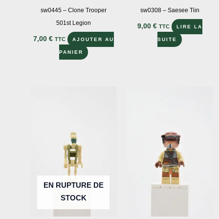
sw0445 – Clone Trooper
sw0308 – Saesee Tiin
501st Legion
9,00
€
TTC
LIRE LA
7,00
€
TTC
AJOUTER AU
SUITE
PANIER
EN RUPTURE DE
STOCK