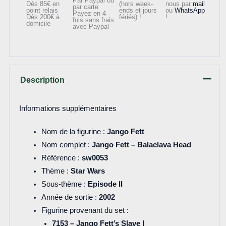
Par Paypal ou
Dès 85€ en
(hors week-
nous par
mail
par carte
point relais
ends et jours
ou
WhatsApp
Payez en 4
Dès 200€ à
fériés) !
!
fois sans frais
domicile
avec Paypal
Description
Informations supplémentaires
Nom de la figurine :
Jango Fett
Nom complet :
Jango Fett – Balaclava Head
Référence :
sw0053
Thème :
Star Wars
Sous-thème :
Episode II
Année de sortie :
2002
Figurine provenant du set :
7153 – Jango Fett’s Slave I