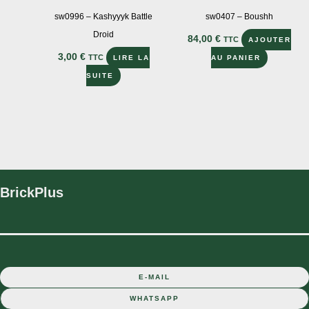
sw0996 – Kashyyyk Battle
sw0407 – Boushh
Droid
84,00
€
TTC
AJOUTER
3,00
€
TTC
LIRE LA
AU PANIER
SUITE
BrickPlus
E-MAIL
WHATSAPP