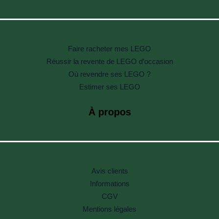
Faire racheter mes LEGO
Réussir la revente de LEGO d’occasion
Où revendre ses LEGO ?
Estimer ses LEGO
À propos
Avis clients
Informations
CGV
Mentions légales