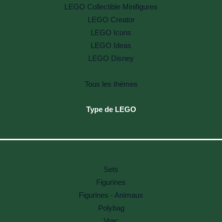
LEGO Collectible Minifigures
LEGO Creator
LEGO Icons
LEGO Ideas
LEGO Disney
Tous les thèmes
Type de LEGO
Sets
Figurines
Figurines - Animaux
Polybag
Vrac