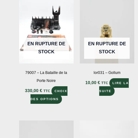
options
peuvent
être
choisies
sur
EN RUPTURE DE
EN RUPTURE DE
la
STOCK
STOCK
page
du
produit
79007 – La Bataille de la
lor031 – Gollum
Porte Noire
10,00
€
TTC
LIRE LA
330,00
€
TTC
CHOIX
SUITE
Ce
DES OPTIONS
produit
a
plusieurs
variations.