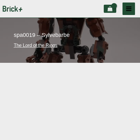
Aller
au
contenu
spa0019 – Sylvebarbe
The Lord of the Rings