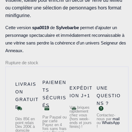
visuelle, idéale pour enrichir un décor de Terre du Milieu
ou compléter une sélection de personnages hors format
minifigurine.
Cette version
spa0019
de
Sylvebarbe
permet d’ajouter un
personnage spectaculaire et immédiatement reconnaissable à
une vitrine sans perdre la cohérence d’un univers Seigneur des
Anneaux.
Rupture de stock
PAIEMEN
LIVRAIS
EXPÉDIT
UNE
TS
ON
ION J+1
QUESTIO
SÉCURIS
GRATUIT
NS ?
ÉS
E
Vos briques
rapidement
chez vous
Contactez-
Par Paypal ou
Dès 85€ en
(hors week-
nous par
mail
par carte
point relais
ends et jours
ou
WhatsApp
Payez en 4
Dès 200€ à
fériés) !
!
fois sans frais
domicile