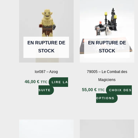
EN RUPTURE DE
EN RUPTURE DE
STOCK
STOCK
lor087 – Azog
79005 – Le Combat des
Magiciens
46,00
€
TTC
LIRE LA
55,00
€
TTC
SUITE
CHOIX DES
Ce
OPTIONS
produit
a
plusieurs
variations
Les