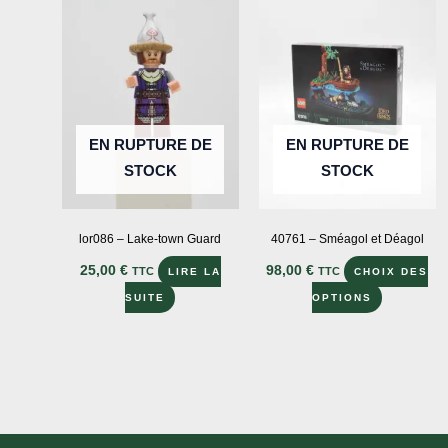
Les
options
peuvent
être
choisies
sur
EN RUPTURE DE
EN RUPTURE DE
la
STOCK
STOCK
page
du
produit
lor086 – Lake-town Guard
40761 – Sméagol et Déagol
25,00
€
98,00
€
TTC
TTC
LIRE LA
CHOIX DES
Ce
SUITE
OPTIONS
produit
a
plusieurs
variations
Les