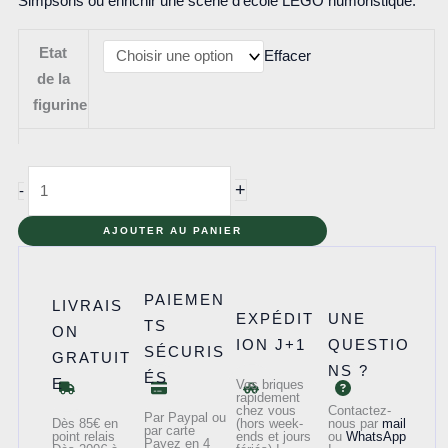
Simpsons ou enrichir une scène d’école LEGO humoristique.
Etat
Effacer
de la
figurine
quantité
+
-
de
sim039
AJOUTER AU PANIER
-
Groundskeeper
PAIEMEN
LIVRAIS
Willie
EXPÉDIT
UNE
TS
ON
ION J+1
QUESTIO
SÉCURIS
GRATUIT
NS ?
ÉS
E
Vos briques
rapidement
chez vous
Contactez-
Par Paypal ou
Dès 85€ en
(hors week-
nous par
mail
par carte
point relais
ends et jours
ou
WhatsApp
Payez en 4