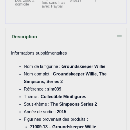
Dès 200€ à
fériés) !
!
fois sans frais
domicile
avec Paypal
Description
Informations supplémentaires
Nom de la figurine :
Groundskeeper Willie
Nom complet :
Groundskeeper Willie, The
Simpsons, Series 2
Référence :
sim039
Thème :
Collectible Minifigures
Sous-thème :
The Simpsons Series 2
Année de sortie :
2015
Figurines provenant des produits :
71009-13 – Groundskeeper Willie