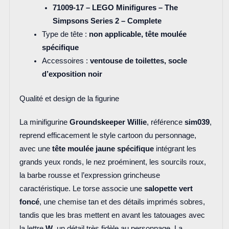
71009-17 – LEGO Minifigures – The
Simpsons Series 2 – Complete
Type de tête :
non applicable, tête moulée
spécifique
Accessoires :
ventouse de toilettes, socle
d’exposition noir
Qualité et design de la figurine
La minifigurine
Groundskeeper Willie
, référence
sim039
,
reprend efficacement le style cartoon du personnage,
avec une
tête moulée jaune spécifique
intégrant les
grands yeux ronds, le nez proéminent, les sourcils roux,
la barbe rousse et l’expression grincheuse
caractéristique. Le torse associe une
salopette vert
foncé
, une chemise tan et des détails imprimés sobres,
tandis que les bras mettent en avant les tatouages avec
la lettre
W
, un détail très fidèle au personnage. La