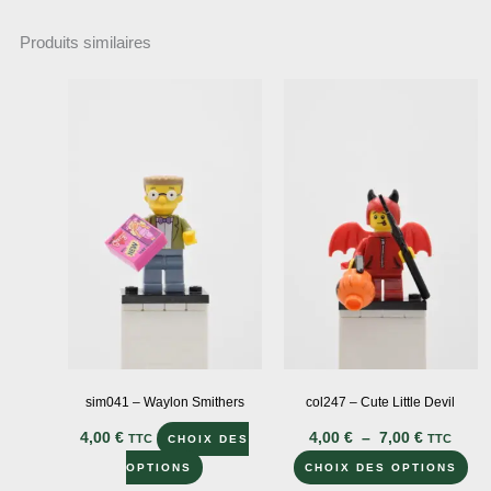
Produits similaires
sim041 – Waylon Smithers
col247 – Cute Little Devil
Plage
4,00
€
4,00
€
–
7,00
€
TTC
TTC
CHOIX DES
de
Ce
Ce
prix :
OPTIONS
CHOIX DES OPTIONS
4,00 €