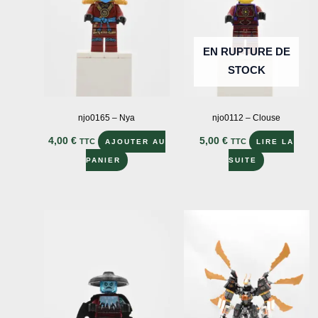
EN RUPTURE DE
STOCK
njo0165 – Nya
njo0112 – Clouse
4,00
€
5,00
€
TTC
TTC
AJOUTER AU
LIRE LA
PANIER
SUITE