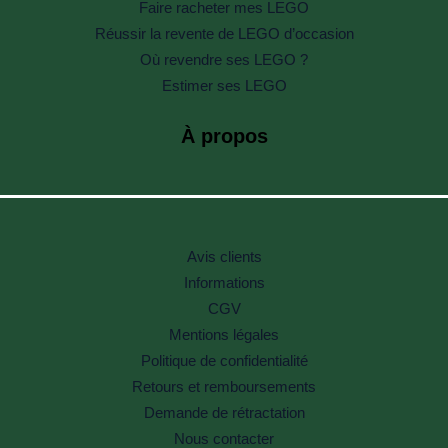
Faire racheter mes LEGO
Réussir la revente de LEGO d’occasion
Où revendre ses LEGO ?
Estimer ses LEGO
À propos
Avis clients
Informations
CGV
Mentions légales
Politique de confidentialité
Retours et remboursements
Demande de rétractation
Nous contacter