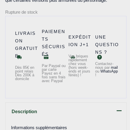
que certaines versions plus armurées du personnage.
Rupture de stock
PAIEMEN
LIVRAIS
EXPÉDIT
UNE
TS
ON
ION J+1
QUESTIO
SÉCURIS
GRATUIT
NS ?
ÉS
E
Vos briques
rapidement
chez vous
Contactez-
Par Paypal ou
Dès 85€ en
(hors week-
nous par
mail
par carte
point relais
ends et jours
ou
WhatsApp
Payez en 4
Dès 200€ à
fériés) !
!
fois sans frais
domicile
avec Paypal
Description
Informations supplémentaires