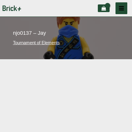
Aller
au
contenu
njo0137 – Jay
Tournament of Elements