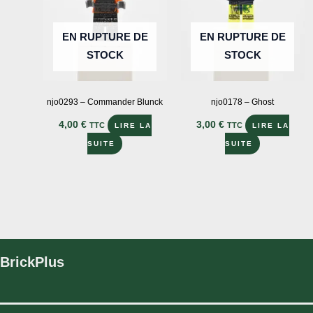
choisies
sur
EN RUPTURE DE
EN RUPTURE DE
la
STOCK
STOCK
page
du
produit
njo0293 – Commander Blunck
njo0178 – Ghost
4,00
€
3,00
€
TTC
TTC
LIRE LA
LIRE LA
SUITE
SUITE
BrickPlus