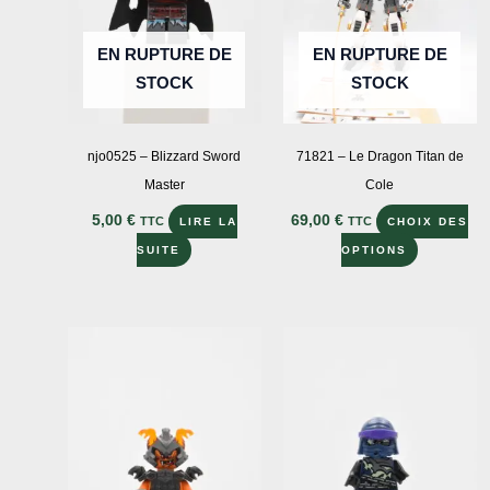
EN RUPTURE DE
EN RUPTURE DE
STOCK
STOCK
njo0525 – Blizzard Sword
71821 – Le Dragon Titan de
Master
Cole
5,00
€
69,00
€
TTC
TTC
LIRE LA
CHOIX DES
Ce
SUITE
OPTIONS
produit
a
plusieurs
variations
Les
options
peuvent
être