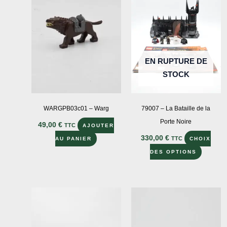
EN RUPTURE DE
STOCK
WARGPB03c01 – Warg
79007 – La Bataille de la
Porte Noire
49,00
€
TTC
AJOUTER
330,00
€
TTC
AU PANIER
CHOIX
Ce
DES OPTIONS
produit
a
plusieu
variatio
Les