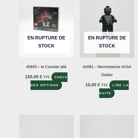
options
peuven
être
choisie
sur
EN RUPTURE DE
EN RUPTURE DE
la
STOCK
STOCK
page
du
produit
40693 – le Coursier ailé
lor081 – Necromancer of Dol
Guldur
150,00
€
TTC
CHOIX
Ce
10,00
€
TTC
DES OPTIONS
LIRE LA
produit
SUITE
a
plusieurs
variations.
Les
options