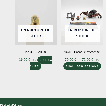
peuvent
être
choisies
sur
la
EN RUPTURE DE
EN RUPTURE DE
page
STOCK
STOCK
du
produit
lor031 – Gollum
9470 – L’attaque d’Arachne
Plage
10,00
€
70,00
€
–
72,00
€
TTC
TTC
LIRE LA
de
Ce
prix :
SUITE
CHOIX DES OPTIONS
70,00 €
pro
à
a
72,00 €
plu
var
Le
opt