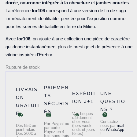
dorée
,
couronne intégrée à la chevelure
et
jambes courtes
.
La référence
lor106
correspond à une version de fin de saga
immédiatement identifiable, pensée pour l’exposition comme
pour les scènes de bataille en Terre du Milieu.
Avec
lor106
, on ajoute à une collection une pièce de caractère
qui donne instantanément plus de prestige et de présence à une
vitrine inspirée d’Erebor.
Rupture de stock
PAIEMEN
LIVRAIS
EXPÉDIT
UNE
TS
ON
ION J+1
QUESTIO
SÉCURIS
GRATUIT
NS ?
ÉS
E
Vos briques
rapidement
chez vous
Contactez-
Par Paypal ou
Dès 85€ en
(hors week-
nous par
mail
par carte
point relais
ends et jours
ou
WhatsApp
Payez en 4
Dès 200€ à
fériés) !
!
fois sans frais