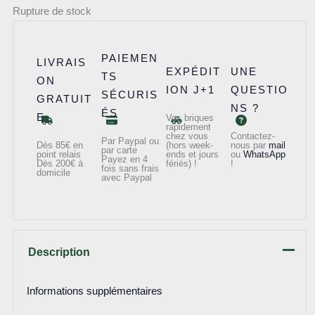
Rupture de stock
PAIEMEN
LIVRAIS
EXPÉDIT
UNE
TS
ON
ION J+1
QUESTIO
SÉCURIS
GRATUIT
NS ?
ÉS
E
Vos briques
rapidement
chez vous
Contactez-
Par Paypal ou
Dès 85€ en
(hors week-
nous par
mail
par carte
point relais
ends et jours
ou
WhatsApp
Payez en 4
Dès 200€ à
fériés) !
!
fois sans frais
domicile
avec Paypal
Description
Informations supplémentaires