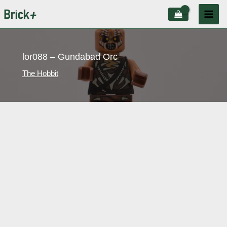
Aller
au
contenu
lor088 – Gundabad Orc
The Hobbit