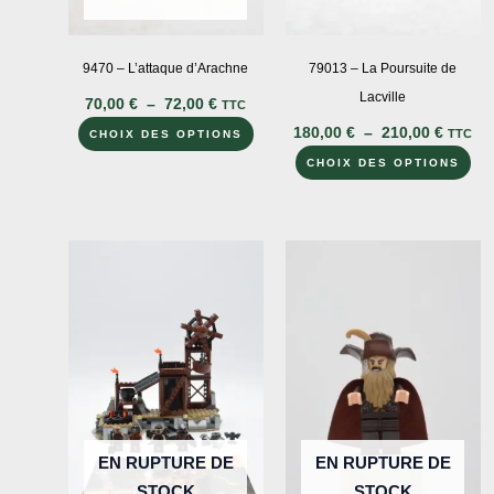
9470 – L’attaque d’Arachne
79013 – La Poursuite de
Plage
Lacville
70,00
€
–
72,00
€
TTC
de
Plage
Ce
180,00
€
–
210,00
€
prix :
TTC
CHOIX DES OPTIONS
de
70,00 €
produit
Ce
prix :
CHOIX DES OPTIONS
à
180,00
a
pro
72,00 €
à
plusieurs
a
210,00
variations.
plu
Les
var
options
Le
peuvent
opt
être
peu
choisies
êtr
sur
cho
la
sur
EN RUPTURE DE
EN RUPTURE DE
page
la
STOCK
STOCK