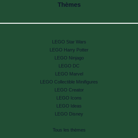
Thèmes
LEGO Star Wars
LEGO Harry Potter
LEGO Ninjago
LEGO DC
LEGO Marvel
LEGO Collectible Minifigures
LEGO Creator
LEGO Icons
LEGO Ideas
LEGO Disney
Tous les thèmes