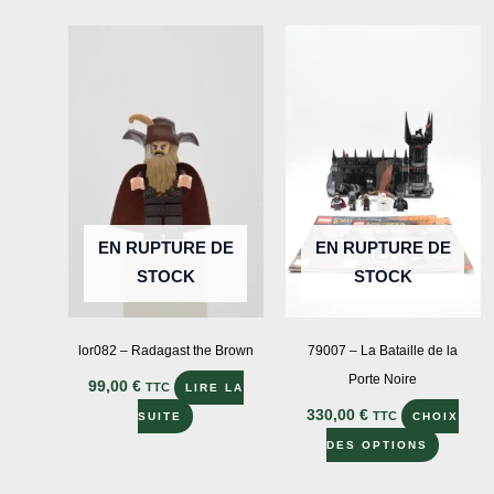
EN RUPTURE DE
EN RUPTURE DE
STOCK
STOCK
lor082 – Radagast the Brown
79007 – La Bataille de la
Porte Noire
99,00
€
TTC
LIRE LA
330,00
€
TTC
SUITE
CHOIX
Ce
DES OPTIONS
produit