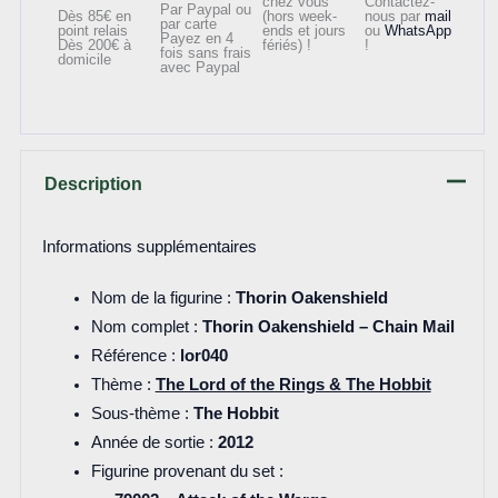
chez vous
Contactez-
Par Paypal ou
Dès 85€ en
(hors week-
nous par
mail
par carte
point relais
ends et jours
ou
WhatsApp
Payez en 4
Dès 200€ à
fériés) !
!
fois sans frais
domicile
avec Paypal
Description
Informations supplémentaires
Nom de la figurine :
Thorin Oakenshield
Nom complet :
Thorin Oakenshield – Chain Mail
Référence :
lor040
Thème :
The Lord of the Rings & The Hobbit
Sous-thème :
The Hobbit
Année de sortie :
2012
Figurine provenant du set :