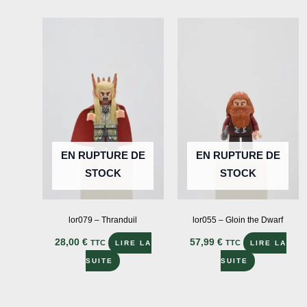
a
plusieu
variatio
Les
options
peuven
être
choisie
sur
EN RUPTURE DE
EN RUPTURE DE
la
STOCK
STOCK
page
du
produit
lor079 – Thranduil
lor055 – Gloin the Dwarf
28,00
€
57,99
€
TTC
TTC
LIRE LA
LIRE LA
SUITE
SUITE