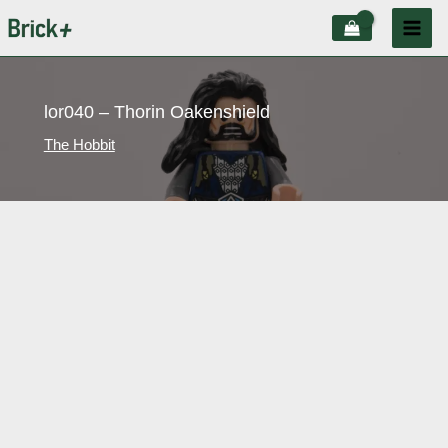
Aller
au
contenu
lor040 – Thorin Oakenshield
The Hobbit