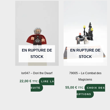
EN RUPTURE DE
EN RUPTURE DE
STOCK
STOCK
lor047 – Dori the Dwarf
79005 – Le Combat des
Magiciens
22,00
€
TTC
LIRE LA
55,00
€
TTC
SUITE
CHOIX DES
Ce
OPTIONS
produit
a