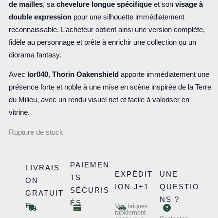
de mailles
, sa
chevelure longue spécifique
et son
visage à
double expression
pour une silhouette immédiatement
reconnaissable. L’acheteur obtient ainsi une version complète,
fidèle au personnage et prête à enrichir une collection ou un
diorama fantasy.
Avec
lor040
,
Thorin Oakenshield
apporte immédiatement une
présence forte et noble à une mise en scène inspirée de la Terre
du Milieu, avec un rendu visuel net et facile à valoriser en
vitrine.
Rupture de stock
PAIEMEN
LIVRAIS
EXPÉDIT
UNE
TS
ON
ION J+1
QUESTIO
SÉCURIS
GRATUIT
NS ?
ÉS
E
Vos briques
rapidement