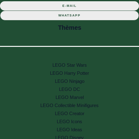
E-MAIL
WHATSAPP
Thèmes
LEGO Star Wars
LEGO Harry Potter
LEGO Ninjago
LEGO DC
LEGO Marvel
LEGO Collectible Minifigures
LEGO Creator
LEGO Icons
LEGO Ideas
LEGO Disney