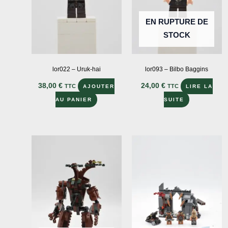
EN RUPTURE DE
STOCK
lor022 – Uruk-hai
lor093 – Bilbo Baggins
38,00
€
24,00
€
TTC
TTC
AJOUTER
LIRE LA
AU PANIER
SUITE