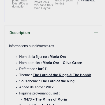
point relais
ends et jours
ou
WhatsApp
Payez en 4
Dès 200€ à
fériés) !
!
fois sans frais
domicile
avec Paypal
Description
Informations supplémentaires
Nom de la figurine :
Moria Orc
Nom complet :
Moria Orc – Olive Green
Référence :
lor011
Thème :
The Lord of the Rings & The Hobbit
Sous-thème :
The Lord of the Ring
Année de sortie :
2012
Figurine provenant du set :
9473 – The Mines of Moria