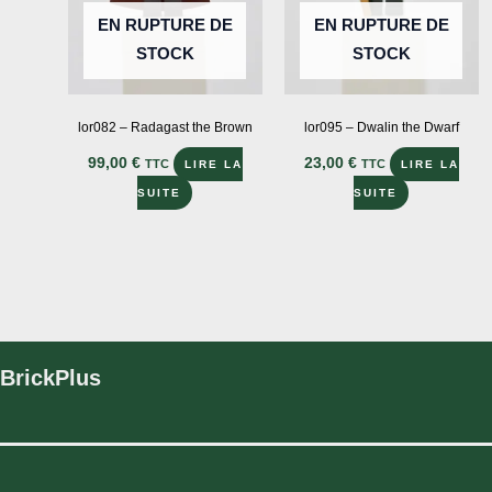
sur
EN RUPTURE DE
EN RUPTURE DE
la
STOCK
STOCK
page
du
produit
lor082 – Radagast the Brown
lor095 – Dwalin the Dwarf
99,00
€
23,00
€
TTC
TTC
LIRE LA
LIRE LA
SUITE
SUITE
BrickPlus