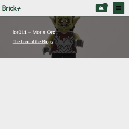
Aller
au
contenu
lor011 – Moria Orc
The Lord of the Rings