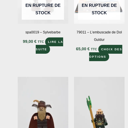
EN RUPTURE DE
EN RUPTURE DE
STOCK
STOCK
spa0019 – Sylvebarbe
79011 – L’embuscade de Dol
Guldur
99,00
€
TTC
LIRE LA
65,00
€
TTC
SUITE
CHOIX DES
Ce
OPTIONS
produit
a
plusieurs
variations
Les
options
peuvent
être
choisies