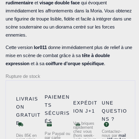
rudimentaire
et
visage double face
qui évoquent
immédiatement les affrontements dans la Moria. Vous obtenez
une figurine de troupe lisible, fidèle et facile à intégrer dans une
scène souterraine ou un diorama centré sur les forces
ennemies.
Cette version
lor011
donne immédiatement plus de relief à une
mise en scène de combat grâce à sa
tête à double
expression
et à sa
coiffure d’orque spécifique
.
Rupture de stock
PAIEMEN
LIVRAIS
EXPÉDIT
UNE
TS
ON
ION J+1
QUESTIO
SÉCURIS
GRATUIT
NS ?
ÉS
E
Vos briques
rapidement
chez vous
Contactez-
Par Paypal ou
Dès 85€ en
(hors week-
nous par
mail
par carte