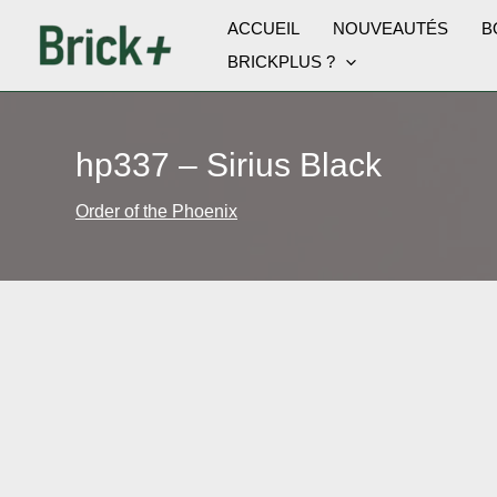
Aller
ACCUEIL
NOUVEAUTÉS
B
au
BRICKPLUS ?
contenu
hp337 – Sirius Black
Order of the Phoenix