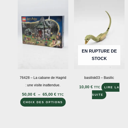
EN RUPTURE DE
STOCK
76428 – La cabane de Hagrid
basilisk03 – Basilic
: une visite inattendue.
10,00
€
TTC
LIRE LA
Plage
50,00
€
–
65,00
€
TTC
SUITE
de
Ce
prix :
CHOIX DES OPTIONS
50,00 €
produit
à
a
65,00 €
plusieurs