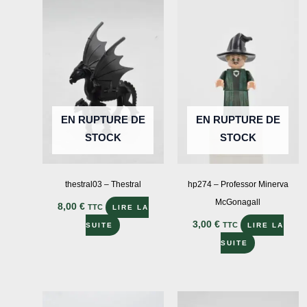
var
Le
opt
peu
êtr
cho
sur
EN RUPTURE DE
EN RUPTURE DE
la
STOCK
STOCK
pa
du
pro
thestral03 – Thestral
hp274 – Professor Minerva
McGonagall
8,00
€
TTC
LIRE LA
3,00
€
TTC
SUITE
LIRE LA
SUITE