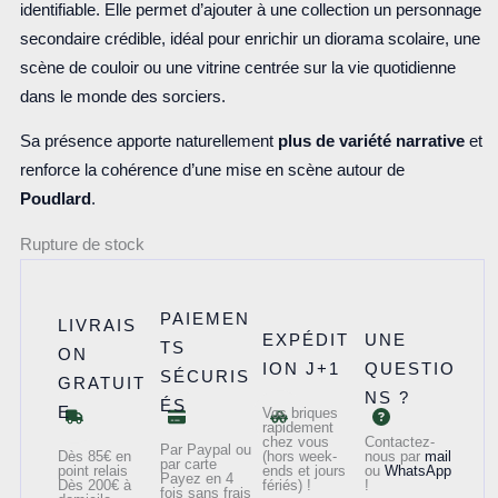
identifiable. Elle permet d’ajouter à une collection un personnage
secondaire crédible, idéal pour enrichir un diorama scolaire, une
scène de couloir ou une vitrine centrée sur la vie quotidienne
dans le monde des sorciers.
Sa présence apporte naturellement
plus de variété narrative
et
renforce la cohérence d’une mise en scène autour de
Poudlard
.
Rupture de stock
PAIEMEN
LIVRAIS
EXPÉDIT
UNE
TS
ON
ION J+1
QUESTIO
SÉCURIS
GRATUIT
NS ?
ÉS
E
Vos briques
rapidement
chez vous
Contactez-
Par Paypal ou
Dès 85€ en
(hors week-
nous par
mail
par carte
point relais
ends et jours
ou
WhatsApp
Payez en 4
Dès 200€ à
fériés) !
!
fois sans frais