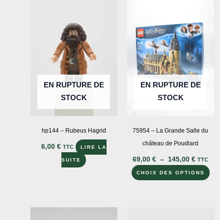
EN RUPTURE DE
EN RUPTURE DE
STOCK
STOCK
hp144 – Rubeus Hagrid
75954 – La Grande Salle du
château de Poudlard
6,00
€
TTC
LIRE LA
Plage
69,00
€
–
145,00
€
TTC
SUITE
de
Ce
prix :
CHOIX DES OPTIONS
69,00 €
pro
à
a
145,00 
plu