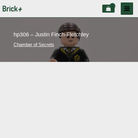
Aller
au
contenu
hp306 – Justin Finch-Fletchley
Chamber of Secrets