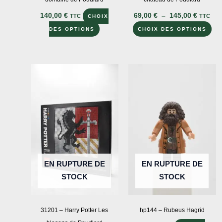
Plage
140,00
€
69,00
€
–
145,00
€
TTC
TTC
CHOIX
de
Ce
Ce
prix :
DES OPTIONS
CHOIX DES OPTIONS
69,00 €
produit
pro
à
a
a
145,00 
plusieurs
plu
variations.
var
Les
Le
options
opt
peuvent
peu
être
êtr
choisies
cho
sur
sur
EN RUPTURE DE
EN RUPTURE DE
la
la
STOCK
STOCK
page
pa
du
du
produit
pro
31201 – Harry Potter Les
hp144 – Rubeus Hagrid