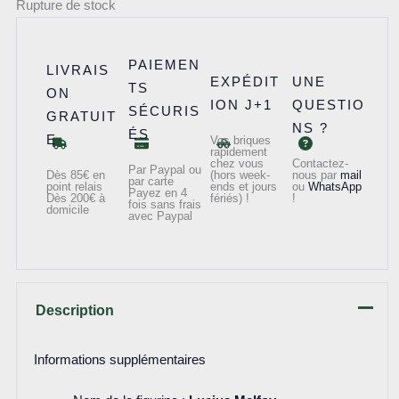
Rupture de stock
PAIEMEN
LIVRAIS
EXPÉDIT
UNE
TS
ON
ION J+1
QUESTIO
SÉCURIS
GRATUIT
NS ?
ÉS
E
Vos briques
rapidement
chez vous
Contactez-
Par Paypal ou
Dès 85€ en
(hors week-
nous par
mail
par carte
point relais
ends et jours
ou
WhatsApp
Payez en 4
Dès 200€ à
fériés) !
!
fois sans frais
domicile
avec Paypal
Description
Informations supplémentaires