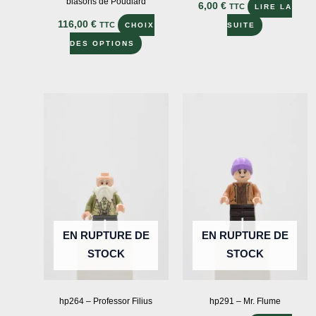
blasons de Poudlard
6,00
€
TTC
LIRE LA
116,00
€
TTC
CHOIX
SUITE
Ce
DES OPTIONS
produit
a
plusieurs
variations.
Les
options
peuvent
être
choisies
sur
EN RUPTURE DE
EN RUPTURE DE
la
STOCK
STOCK
page
du
produit
hp264 – Professor Filius
hp291 – Mr. Flume