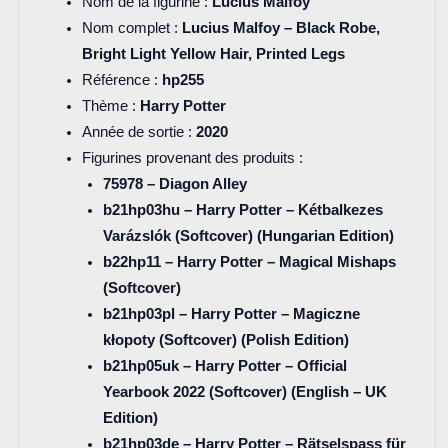
Nom de la figurine :
Lucius Malfoy
Nom complet :
Lucius Malfoy – Black Robe,
Bright Light Yellow Hair, Printed Legs
Référence :
hp255
Thème :
Harry Potter
Année de sortie :
2020
Figurines provenant des produits :
75978 – Diagon Alley
b21hp03hu – Harry Potter – Kétbalkezes
Varázslók (Softcover) (Hungarian Edition)
b22hp11 – Harry Potter – Magical Mishaps
(Softcover)
b21hp03pl – Harry Potter – Magiczne
kłopoty (Softcover) (Polish Edition)
b21hp05uk – Harry Potter – Official
Yearbook 2022 (Softcover) (English – UK
Edition)
b21hp03de – Harry Potter – Rätselspass für