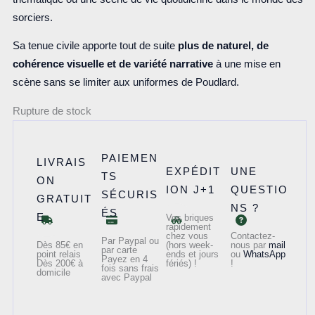
sorciers.
Sa tenue civile apporte tout de suite
plus de naturel, de
cohérence visuelle et de variété narrative
à une mise en
scène sans se limiter aux uniformes de Poudlard.
Rupture de stock
PAIEMEN
LIVRAIS
EXPÉDIT
UNE
TS
ON
ION J+1
QUESTIO
SÉCURIS
GRATUIT
NS ?
ÉS
E
Vos briques
rapidement
chez vous
Contactez-
Par Paypal ou
Dès 85€ en
(hors week-
nous par
mail
par carte
point relais
ends et jours
ou
WhatsApp
Payez en 4
Dès 200€ à
fériés) !
!
fois sans frais
domicile
avec Paypal