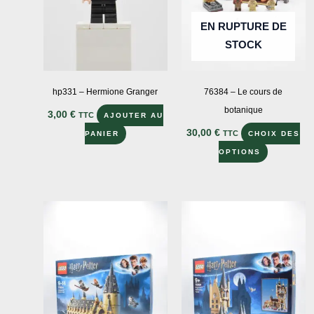
EN RUPTURE DE
STOCK
hp331 – Hermione Granger
76384 – Le cours de
botanique
3,00
€
TTC
AJOUTER AU
30,00
€
TTC
PANIER
CHOIX DES
Ce
OPTIONS
produit
a
plusieurs
variations
Les
options
peuvent
être
choisies