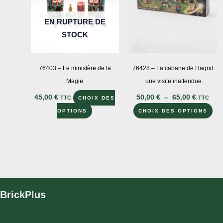
choisies
cho
sur
sur
EN RUPTURE DE
la
la
STOCK
page
pa
du
du
produit
pro
76403 – Le ministère de la
76428 – La cabane de Hagrid
Magie
: une visite inattendue.
Plage
45,00
€
50,00
€
–
65,00
€
TTC
TTC
CHOIX DES
de
Ce
Ce
prix :
OPTIONS
CHOIX DES OPTIONS
50,00 €
produit
pro
à
a
a
65,00 €
plusieurs
plu
variations.
var
Les
Le
options
opt
BrickPlus
peuvent
peu
être
êtr