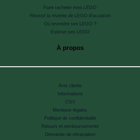
Faire racheter mes LEGO
Réussir la revente de LEGO d’occasion
Où revendre ses LEGO ?
Estimer ses LEGO
À propos
Avis clients
Informations
CGV
Mentions légales
Politique de confidentialité
Retours et remboursements
Demande de rétractation