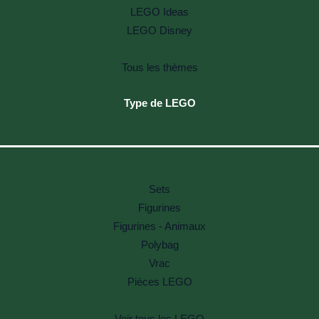
LEGO Ideas
LEGO Disney
Tous les thèmes
Type de LEGO
Sets
Figurines
Figurines - Animaux
Polybag
Vrac
Pièces LEGO
Voir tous les LEGO