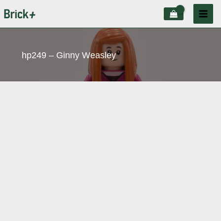
Aller
au
contenu
hp249 – Ginny Weasley