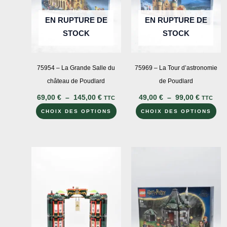
sur
EN RUPTURE DE
EN RUPTURE DE
la
STOCK
STOCK
page
du
produit
75954 – La Grande Salle du
75969 – La Tour d’astronomie
château de Poudlard
de Poudlard
Plage
Plage
69,00
€
–
145,00
€
49,00
€
–
99,00
€
TTC
TTC
de
de
Ce
Ce
prix :
prix :
CHOIX DES OPTIONS
CHOIX DES OPTIONS
69,00 €
49,00 €
produit
pro
à
à
a
a
145,00 €
99,00 €
plusieurs
plu
variations.
var
Les
Le
options
opt
peuvent
peu
être
êtr