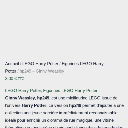
Accueil
/
LEGO Harry Potter
/
Figurines LEGO Harry
Potter
/ hp249 – Ginny Weasley
3,00
€
TTC
LEGO Harry Potter
,
Figurines LEGO Harry Potter
Ginny Weasley
,
hp249
, est une minifigurine LEGO issue de
l’univers
Harry Potter
. La version
hp249
permet d’ajouter à une
collection une jeune sorcière immédiatement reconnaissable,
idéale pour enrichir un diorama de rue magique, une vitrine
thématique ou une scène de vie quotidienne dans le monde des