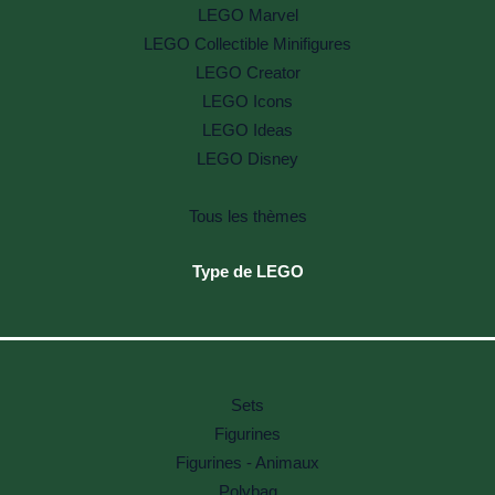
LEGO Marvel
LEGO Collectible Minifigures
LEGO Creator
LEGO Icons
LEGO Ideas
LEGO Disney
Tous les thèmes
Type de LEGO
Sets
Figurines
Figurines - Animaux
Polybag