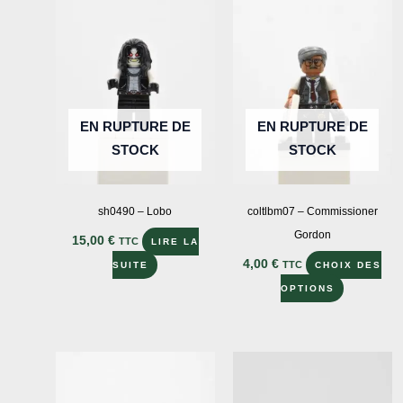
options
peuvent
être
choisies
sur
EN RUPTURE DE
EN RUPTURE DE
la
STOCK
STOCK
page
du
produit
sh0490 – Lobo
coltlbm07 – Commissioner
Gordon
15,00
€
TTC
LIRE LA
4,00
€
TTC
SUITE
CHOIX DES
Ce
OPTIONS
produit
a
plusieurs
variations
Les