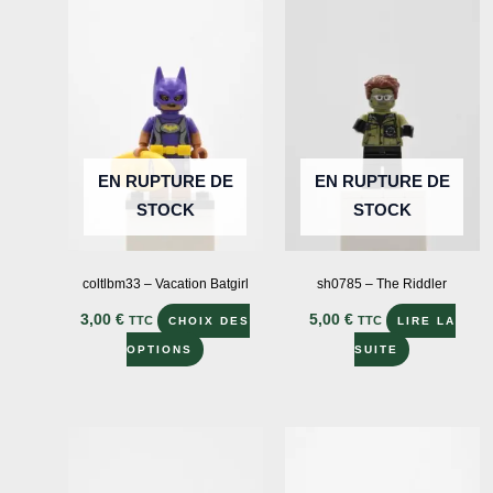
EN RUPTURE DE
EN RUPTURE DE
STOCK
STOCK
coltlbm33 – Vacation Batgirl
sh0785 – The Riddler
3,00
€
5,00
€
TTC
TTC
CHOIX DES
LIRE LA
Ce
OPTIONS
SUITE
produit
a
plusieurs
variations.
Les