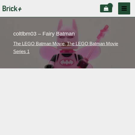
Aller
au
contenu
coltlbm03 – Fairy Batman
The LEGO Batman Movie
,
The LEGO Batman Movie
Series 1