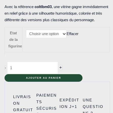
Avec la référence
coltlbm03
, une vitrine gagne immédiatement
en relief grâce à une silhouette humoristique, colorée et très
différente des versions plus classiques du personnage.
Etat
Effacer
de la
figurine
quantité
+
-
de
coltlbm03
AJOUTER AU PANIER
-
Fairy
PAIEMEN
LIVRAIS
Batman
EXPÉDIT
UNE
TS
ON
ION J+1
QUESTIO
SÉCURIS
GRATUIT