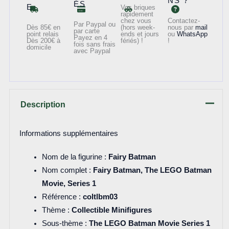
NS ?
ÉS
E
Vos briques
rapidement
chez vous
Contactez-
Par Paypal ou
Dès 85€ en
(hors week-
nous par
mail
par carte
point relais
ends et jours
ou
WhatsApp
Payez en 4
Dès 200€ à
fériés) !
!
fois sans frais
domicile
avec Paypal
Description
Informations supplémentaires
Nom de la figurine :
Fairy Batman
Nom complet :
Fairy Batman, The LEGO Batman
Movie, Series 1
Référence :
coltlbm03
Thème :
Collectible Minifigures
Sous-thème :
The LEGO Batman Movie Series 1