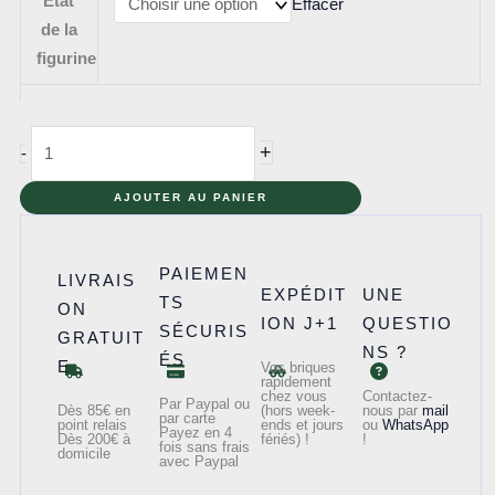
Etat
Effacer
de la
figurine
quantité
+
-
de
col229
AJOUTER AU PANIER
–
Astronaut
PAIEMEN
LIVRAIS
EXPÉDIT
UNE
TS
ON
ION J+1
QUESTIO
SÉCURIS
GRATUIT
NS ?
ÉS
E
Vos briques
rapidement
chez vous
Contactez-
Par Paypal ou
Dès 85€ en
(hors week-
nous par
mail
par carte
point relais
ends et jours
ou
WhatsApp
Payez en 4
Dès 200€ à
fériés) !
!
fois sans frais
domicile
avec Paypal