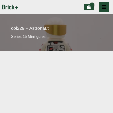
Aller
au
contenu
col229 – Astronaut
Series 15 Minifigures