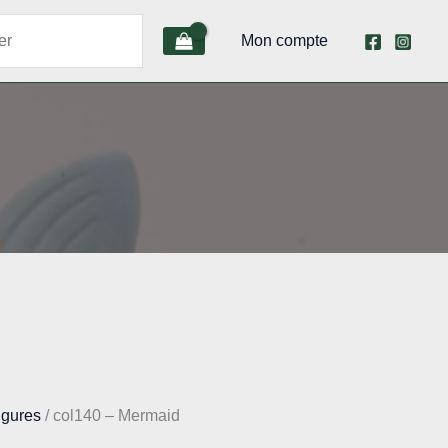
Mon compte
igures
/ col140 – Mermaid