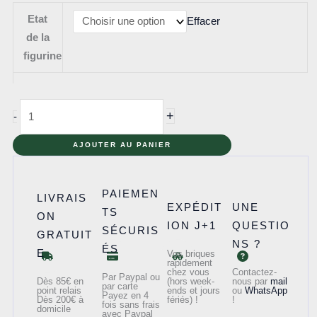
Etat
Effacer
de la
figurine
quantité
+
-
de
col086
AJOUTER AU PANIER
-
Flamenco
PAIEMEN
LIVRAIS
Dancer
EXPÉDIT
UNE
TS
ON
ION J+1
QUESTIO
SÉCURIS
GRATUIT
NS ?
ÉS
E
Vos briques
rapidement
chez vous
Contactez-
Par Paypal ou
Dès 85€ en
(hors week-
nous par
mail
par carte
point relais
ends et jours
ou
WhatsApp
Payez en 4
Dès 200€ à
fériés) !
!
fois sans frais
domicile
avec Paypal