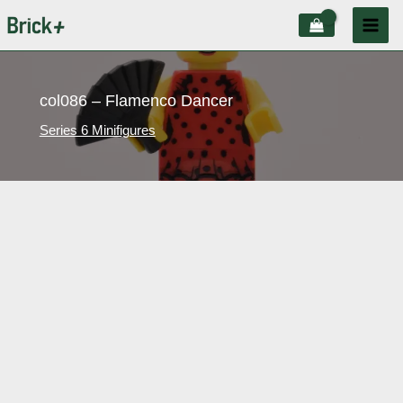
Aller
au
contenu
col086 – Flamenco Dancer
Series 6 Minifigures