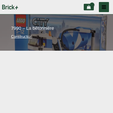
Aller
au
contenu
7990 – La bétonnière
Construction