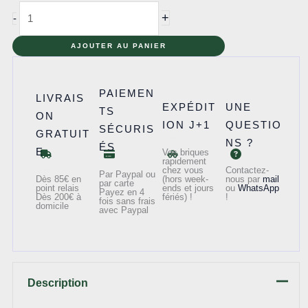
quantité
+
-
de
7990
AJOUTER AU PANIER
-
La
PAIEMEN
LIVRAIS
bétonnière
EXPÉDIT
UNE
TS
ON
ION J+1
QUESTIO
SÉCURIS
GRATUIT
NS ?
ÉS
E
Vos briques
rapidement
chez vous
Contactez-
Par Paypal ou
Dès 85€ en
(hors week-
nous par
mail
par carte
point relais
ends et jours
ou
WhatsApp
Payez en 4
Dès 200€ à
fériés) !
!
fois sans frais
domicile
avec Paypal
Description