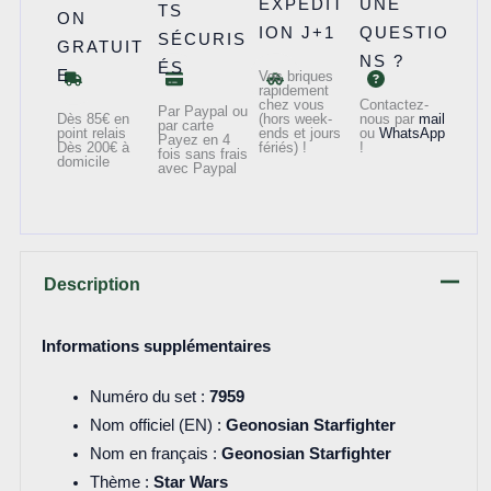
EXPÉDIT
UNE
TS
ON
ION J+1
QUESTIO
SÉCURIS
GRATUIT
NS ?
ÉS
E
Vos briques
rapidement
chez vous
Contactez-
Par Paypal ou
Dès 85€ en
(hors week-
nous par
mail
par carte
point relais
ends et jours
ou
WhatsApp
Payez en 4
Dès 200€ à
fériés) !
!
fois sans frais
domicile
avec Paypal
Description
Informations supplémentaires
Numéro du set :
7959
Nom officiel (EN) :
Geonosian Starfighter
Nom en français :
Geonosian Starfighter
Thème :
Star Wars