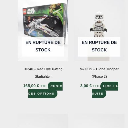
Les
options
peuvent
être
choisies
sur
EN RUPTURE DE
EN RUPTURE DE
la
STOCK
STOCK
page
du
produit
10240 – Red Five X-wing
sw1319 – Clone Trooper
Starfighter
(Phase 2)
165,00
€
3,00
€
TTC
TTC
CHOIX
LIRE LA
Ce
DES OPTIONS
SUITE
produit
a
plusieurs
variations.