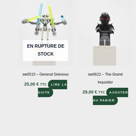
Les
options
peuvent
être
choisies
sur
EN RUPTURE DE
la
STOCK
page
du
produit
sw0515 – General Grievous
sw0622 – The Grand
Inquisitor
25,00
€
TTC
LIRE LA
29,00
€
TTC
SUITE
AJOUTER
AU PANIER