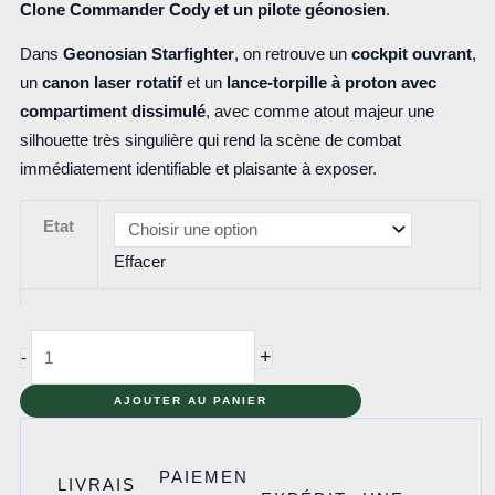
Clone Commander Cody
et un pilote géonosien
.
Dans
Geonosian Starfighter
, on retrouve un
cockpit ouvrant
,
un
canon laser rotatif
et un
lance-torpille à proton avec
compartiment dissimulé
, avec comme atout majeur une
silhouette très singulière qui rend la scène de combat
immédiatement identifiable et plaisante à exposer.
Etat
Effacer
quantité
+
-
de
7959
AJOUTER AU PANIER
-
Geonosian
PAIEMEN
LIVRAIS
Starfighter