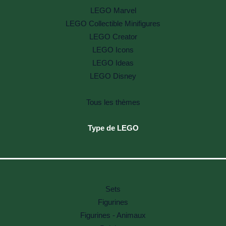
LEGO Marvel
LEGO Collectible Minifigures
LEGO Creator
LEGO Icons
LEGO Ideas
LEGO Disney
Tous les thèmes
Type de LEGO
Sets
Figurines
Figurines - Animaux