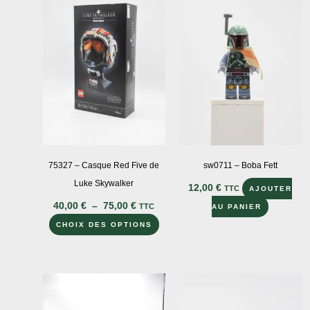
75327 – Casque Red Five de
sw0711 – Boba Fett
Luke Skywalker
12,00
€
TTC
AJOUTER
Plage
40,00
€
–
75,00
€
TTC
AU PANIER
de
Ce
prix :
CHOIX DES OPTIONS
40,00 €
produit
à
a
75,00 €
plusieurs
variations.