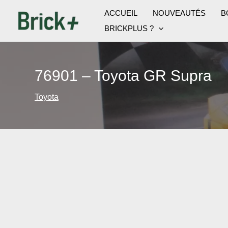
Aller
ACCUEIL
NOUVEAUTÉS
B
au
BRICKPLUS ?
contenu
76901 – Toyota GR Supra
Toyota