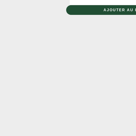
de
76901
AJOUTER AU 
-
Toyota
GR
Supra