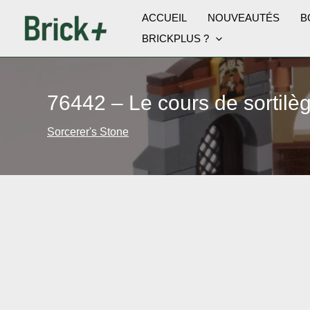
Aller
ACCUEIL
NOUVEAUTÉS
B
au
BRICKPLUS ?
contenu
76442 – Le cours de sortilè
Sorcerer's Stone