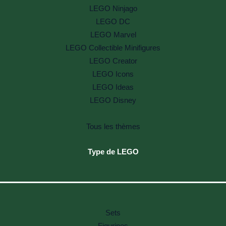
LEGO Ninjago
LEGO DC
LEGO Marvel
LEGO Collectible Minifigures
LEGO Creator
LEGO Icons
LEGO Ideas
LEGO Disney
Tous les thèmes
Type de LEGO
Sets
Figurines