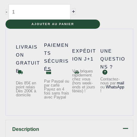
quantité
+
-
de
7628
AJOUTER AU PANIER
-
Peril
PAIEMEN
LIVRAIS
in
EXPÉDIT
UNE
TS
ON
Peru
ION J+1
QUESTIO
SÉCURIS
GRATUIT
NS ?
ÉS
E
Vos briques
rapidement
chez vous
Contactez-
Par Paypal ou
Dès 85€ en
(hors week-
nous par
mail
par carte
point relais
ends et jours
ou
WhatsApp
Payez en 4
Dès 200€ à
fériés) !
!
fois sans frais
domicile
avec Paypal
Description