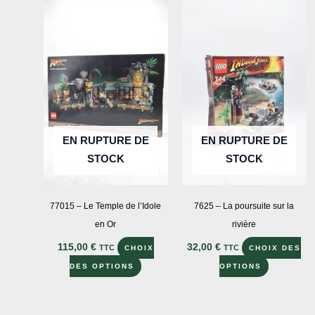
EN RUPTURE DE
EN RUPTURE DE
STOCK
STOCK
77015 – Le Temple de l’Idole
7625 – La poursuite sur la
en Or
rivière
115,00
€
32,00
€
TTC
TTC
CHOIX
CHOIX DES
Ce
Ce
DES OPTIONS
OPTIONS
produit
produit
a
a