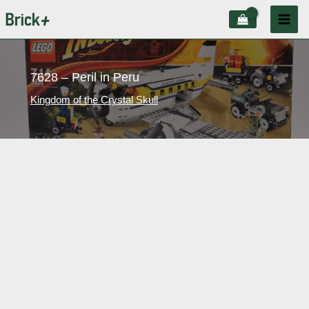
Aller
au
contenu
7628 – Peril in Peru
Kingdom of the Crystal Skull