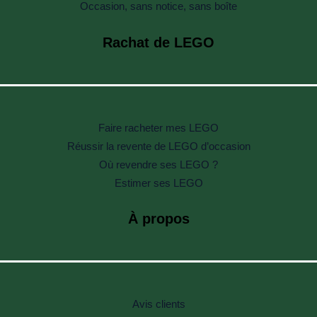
Occasion, sans notice, sans boîte
Rachat de LEGO
Faire racheter mes LEGO
Réussir la revente de LEGO d’occasion
Où revendre ses LEGO ?
Estimer ses LEGO
À propos
Avis clients