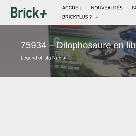
Aller
ACCUEIL
NOUVEAUTÉS
B
au
BRICKPLUS ?
contenu
75934 – Dilophosaure en lib
Legend of Isla Nublar