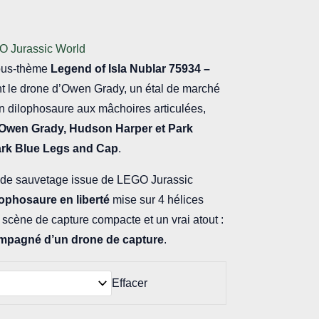
O Jurassic World
us-thème
Legend of Isla Nublar
75934 –
t le drone d’Owen Grady, un étal de marché
un dilophosaure aux mâchoires articulées,
: Owen Grady, Hudson Harper et Park
Dark Blue Legs and Cap
.
 de sauvetage issue de LEGO Jurassic
lophosaure en liberté
mise sur 4 hélices
ne scène de capture compacte et un vrai atout :
ompagné d’un drone de capture
.
Effacer