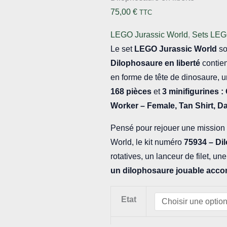
75,00
€
TTC
LEGO Jurassic World
,
Sets LEG
Le set
LEGO Jurassic World
so
Dilophosaure en liberté
contien
en forme de tête de dinosaure, 
168 pièces
et
3 minifigurines 
Worker – Female, Tan Shirt, 
Pensé pour rejouer une mission
World, le kit numéro
75934 – Di
rotatives, un lanceur de filet, u
un dilophosaure jouable acc
Etat