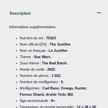
Description
Informations supplémentaires
Numéro du set :
75323
.
Nom officiel (EN) :
The Justifier
.
Nom en français :
Le Justifier
.
Thème :
Star Wars
.
Sous-thème :
The Bad Batch
.
Année de sortie :
2022
.
Nombre de pièces :
1 022
.
Nombre de minifigurines :
5
.
Minifigurines :
Cad Bane, Omega, Hunter,
Fennec Shand, droïde Todo 360
.
Âge recommandé :
9+
.
Dimensions du produit (assemblé) :
12 x 38 x 50