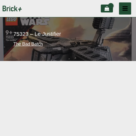
Aller
au
contenu
75323 – Le Justifier
The Bad Batch