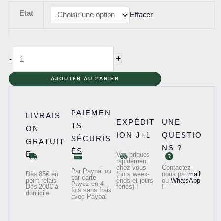
Etat
Effacer
quantité
+
-
de
75323
AJOUTER AU PANIER
-
Le
PAIEMEN
LIVRAIS
Justifier
EXPÉDIT
UNE
TS
ON
ION J+1
QUESTIO
SÉCURIS
GRATUIT
NS ?
ÉS
E
Vos briques
rapidement
chez vous
Contactez-
Par Paypal ou
Dès 85€ en
(hors week-
nous par
mail
par carte
point relais
ends et jours
ou
WhatsApp
Payez en 4
Dès 200€ à
fériés) !
!
fois sans frais
domicile
avec Paypal