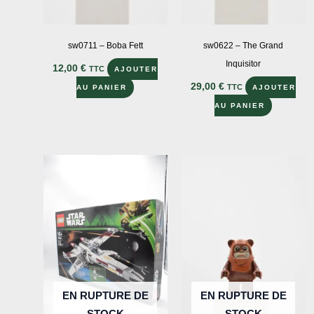
sw0711 – Boba Fett
sw0622 – The Grand
Inquisitor
12,00
€
TTC
AJOUTER
29,00
€
TTC
AU PANIER
AJOUTER
AU PANIER
EN RUPTURE DE
EN RUPTURE DE