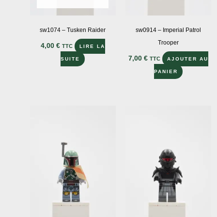
sw1074 – Tusken Raider
sw0914 – Imperial Patrol
Trooper
4,00
€
TTC
LIRE LA
7,00
€
TTC
SUITE
AJOUTER AU
PANIER