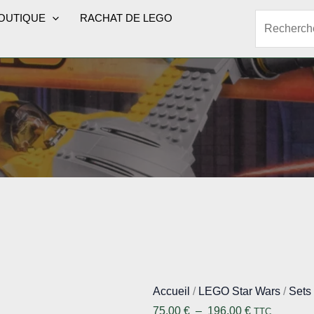
OUTIQUE
RACHAT DE LEGO
Rechercher
Accueil
/
LEGO Star Wars
/
Sets
Plage
75,00
€
–
196,00
€
TTC