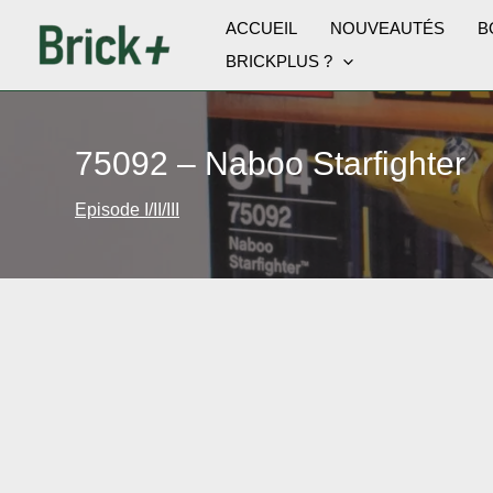
Aller
ACCUEIL
NOUVEAUTÉS
B
au
BRICKPLUS ?
contenu
75092 – Naboo Starfighter
Episode I/II/III