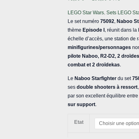
de
LEGO Star Wars
,
Sets LEGO St
prix :
Le set numéro
75092
,
Naboo Sta
75,00 €
thème
Episode I
, réunit dans la
à
échelle d’accès, une station de r
196,00 €
minifigurines/personnages
no
pilote Naboo,
R2-D2
, 2 droïde
combat
et 2 droïdekas
.
Le
Naboo Starfighter
du set
75
ses
double shooters à ressort
par son excellent équilibre entr
sur support
.
Etat