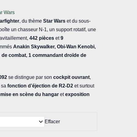
ar Wars
rfighter
, du thème
Star Wars
et du sous-
 boîte un chasseur N-1, un support rotatif, une
avitaillement,
442 pièces
et
9
mmés
Anakin Skywalker, Obi-Wan Kenobi,
s de combat, 1
commandant droïde de
092
se distingue par son
cockpit ouvrant
,
, sa
fonction d’éjection de R2-D2
et surtout
e
mise en scène du hangar
et
exposition
Effacer