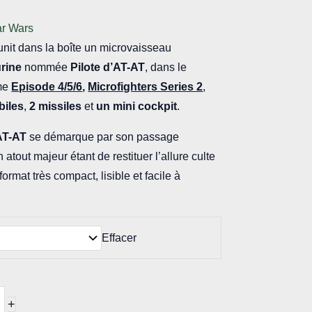
ar Wars
éunit dans la boîte un microvaisseau
urine
nommée
Pilote d’AT-AT
, dans le
ème
Episode 4/5/6
,
Microfighters Series 2
,
biles
,
2 missiles
et
un mini cockpit
.
AT-AT
se démarque par son passage
tout majeur étant de restituer l’allure culte
rmat très compact, lisible et facile à
Effacer
+