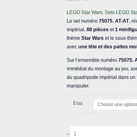
LEGO Star Wars
,
Sets LEGO St
Le set numéro
75075
,
AT-AT
, r
impérial,
88 pièces
et
1 minifig
thème
Star Wars
et le sous-th
avec
une tête et des pattes mo
Sur l’ensemble numéro
75075
,
immédiat du montage au jeu, son a
du quadripode impérial dans un fo
manipuler.
Etat
quantité
-