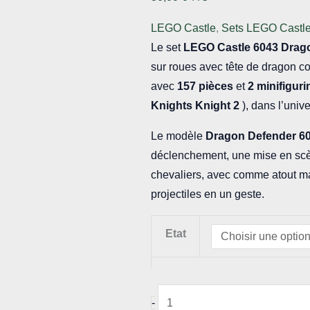
LEGO Castle
,
Sets LEGO Castl
Le set
LEGO Castle
6043 Drag
sur roues avec tête de dragon co
avec
157 pièces
et
2 minifiguri
Knights Knight 2
), dans l’univ
Le modèle
Dragon Defender 6
déclenchement, une mise en scè
chevaliers, avec comme atout maj
projectiles en un geste.
Etat
quantité
-