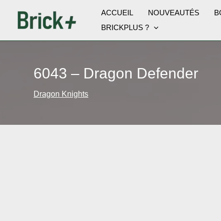
Aller
ACCUEIL
NOUVEAUTÉS
B
au
BRICKPLUS ?
contenu
6043 – Dragon Defender
Dragon Knights