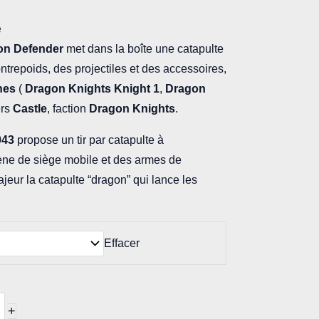
e
on Defender
met dans la boîte une catapulte
ntrepoids, des projectiles et des accessoires,
nes
(
Dragon Knights Knight 1
,
Dragon
ers
Castle
, faction
Dragon Knights
.
043
propose un tir par catapulte à
ne de siège mobile et des armes de
eur la catapulte “dragon” qui lance les
Effacer
+