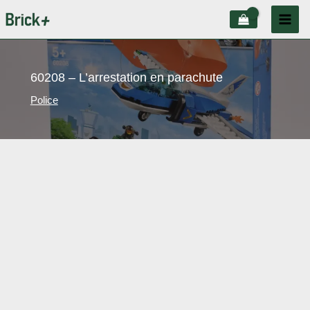
Aller
au
contenu
60208 – L’arrestation en parachute
Police