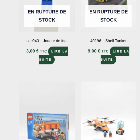
sur
sur
EN RUPTURE DE
EN RUPTURE DE
la
la
STOCK
STOCK
page
page
du
du
produit
produit
soc043 – Joueur de foot
40196 – Shell Tanker
3,00
€
9,00
€
TTC
TTC
LIRE LA
LIRE LA
SUITE
SUITE