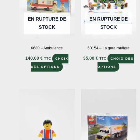
EN RUPTURE DE
EN RUPTURE DE
STOCK
STOCK
6680 – Ambulance
60154 – La gare routière
140,00
€
35,00
€
TTC
TTC
CHOIX
CHOIX DES
Ce
Ce
DES OPTIONS
OPTIONS
produit
produit
a
a
plusieurs
plusieurs
variations.
variations
Les
Les
options
options
peuvent
peuvent
être
être
choisies
choisies