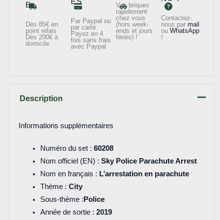
ÉS
E
Vos briques
rapidement
chez vous
Contactez-
Par Paypal ou
Dès 85€ en
(hors week-
nous par
mail
par carte
point relais
ends et jours
ou
WhatsApp
Payez en 4
Dès 200€ à
fériés) !
!
fois sans frais
domicile
avec Paypal
Description
Informations supplémentaires
Numéro du set :
60208
Nom officiel (EN) :
Sky Police Parachute Arrest
Nom en français :
L’arrestation en parachute
Thème :
City
Sous-thème :
Police
Année de sortie :
2019