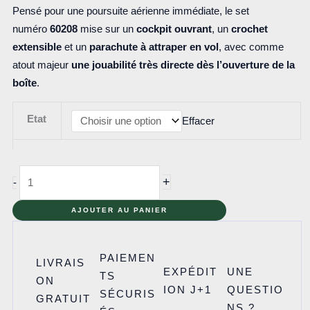
Pensé pour une poursuite aérienne immédiate, le set
numéro
60208
mise sur un
cockpit ouvrant
, un
crochet
extensible
et un
parachute à attraper en vol
, avec comme
atout majeur
une jouabilité très directe dès l’ouverture de la
boîte
.
Etat
Effacer
quantité
+
-
de
60208
AJOUTER AU PANIER
-
L'arrestation
PAIEMEN
LIVRAIS
en
EXPÉDIT
UNE
TS
ON
parachute
ION J+1
QUESTIO
SÉCURIS
GRATUIT
NS ?