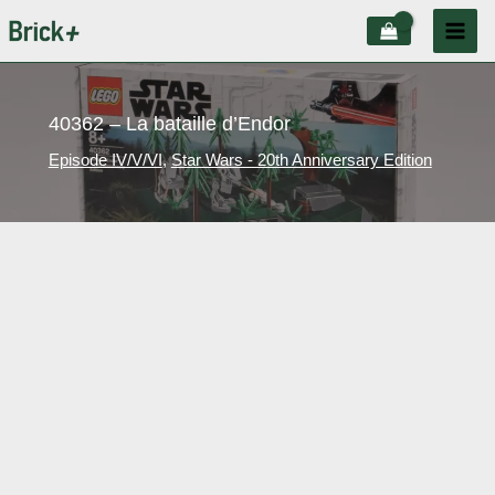
Aller
au
contenu
40362 – La bataille d’Endor
Episode IV/V/VI
,
Star Wars - 20th Anniversary Edition