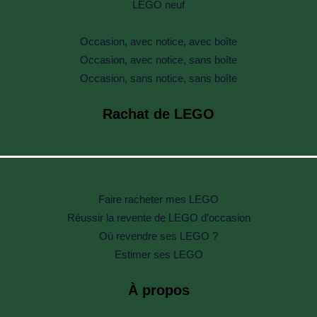
LEGO neuf
Occasion, avec notice, avec boîte
Occasion, avec notice, sans boîte
Occasion, sans notice, sans boîte
Rachat de LEGO
Faire racheter mes LEGO
Réussir la revente de LEGO d’occasion
Où revendre ses LEGO ?
Estimer ses LEGO
À propos