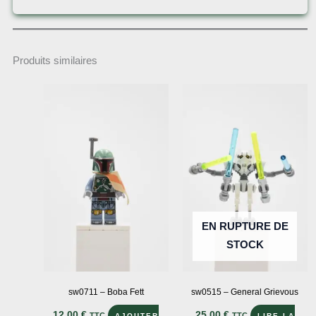
Produits similaires
EN RUPTURE DE
STOCK
sw0711 – Boba Fett
sw0515 – General Grievous
12,00
€
25,00
€
TTC
TTC
AJOUTER
LIRE LA