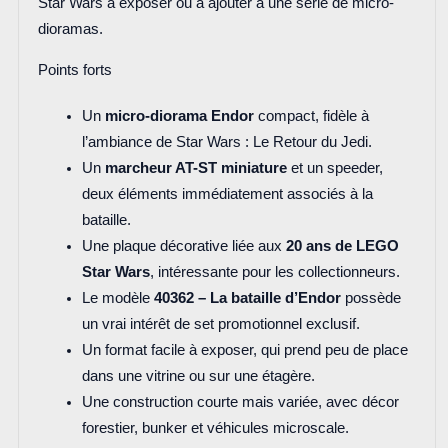
Star Wars à exposer ou à ajouter à une série de micro-
dioramas.
Points forts
Un
micro-diorama Endor
compact, fidèle à
l’ambiance de Star Wars : Le Retour du Jedi.
Un
marcheur AT-ST miniature
et un speeder,
deux éléments immédiatement associés à la
bataille.
Une plaque décorative liée aux
20 ans de LEGO
Star Wars
, intéressante pour les collectionneurs.
Le modèle
40362 – La bataille d’Endor
possède
un vrai intérêt de set promotionnel exclusif.
Un format facile à exposer, qui prend peu de place
dans une vitrine ou sur une étagère.
Une construction courte mais variée, avec décor
forestier, bunker et véhicules microscale.