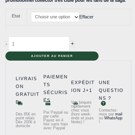
promotionnel collector très ciblé pour les fans de la saga
.
Etat
Effacer
quantité
+
-
de
40362
AJOUTER AU PANIER
-
La
PAIEMEN
LIVRAIS
bataille
EXPÉDIT
UNE
TS
ON
d'Endor
ION J+1
QUESTIO
SÉCURIS
GRATUIT
NS ?
ÉS
E
Vos briques
rapidement
chez vous
Contactez-
Par Paypal ou
Dès 85€ en
(hors week-
nous par
mail
par carte
point relais
ends et jours
ou
WhatsApp
Payez en 4
Dès 200€ à
fériés) !
!
fois sans frais
domicile
avec Paypal