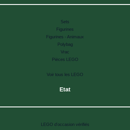
Sets
Figurines
Figurines - Animaux
Polybag
Vrac
Pièces LEGO
Voir tous les LEGO
Etat
LEGO d'occasion vérifiés