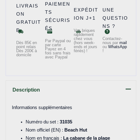
PAIEMEN
-
LIVRAIS
EXPÉDIT
UNE
TS
La
ON
ION J+1
QUESTIO
SÉCURIS
cabane
GRATUIT
NS ?
ÉS
de
E
Vos briques
rapidement
la
chez vous
Contactez-
Par Paypal ou
Dès 85€ en
(hors week-
nous par
mail
par carte
plage
point relais
ends et jours
ou
WhatsApp
Payez en 4
Dès 200€ à
fériés) !
!
fois sans frais
domicile
avec Paypal
Description
Informations supplémentaires
Numéro du set :
31035
Nom officiel (EN) :
Beach Hut
Nom en français :
La cabane de la plage