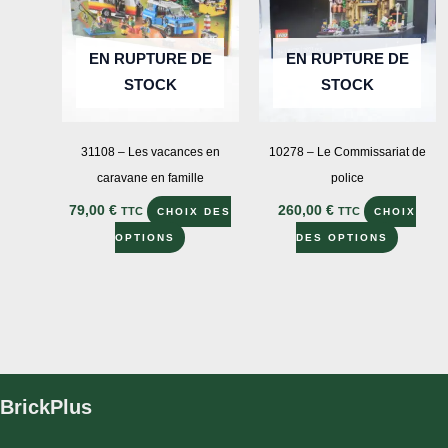
choisies
choisies
sur
sur
EN RUPTURE DE
EN RUPTURE DE
la
la
STOCK
STOCK
page
page
du
du
produit
produit
31108 – Les vacances en
10278 – Le Commissariat de
caravane en famille
police
79,00
€
260,00
€
TTC
TTC
CHOIX DES
CHOIX
Ce
Ce
OPTIONS
DES OPTIONS
produit
produit
a
a
plusieurs
plusieu
variations.
variatio
Les
Les
options
options
BrickPlus
peuvent
peuven
être
être