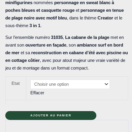
minifigurines
nommées
personnage en sweat blanc à
poches bleues et casquette rouge
et
personnage en tenue
de plage noire avec motif bleu
, dans le thème
Creator
et le
sous-thème
3 in 1
.
Sur l’ensemble numéro
31035
,
La cabane de la plage
met en
avant son
ouverture en façade
, son
ambiance surf en bord
de mer
et sa
reconstruction en cabane d’été avec piscine ou
en cottage côtier
, avec pour atout majeur une vraie variété de
jeu et de montage dans un format compact.
Etat
Effacer
quantité
AJOUTER AU PANIER
de
31035