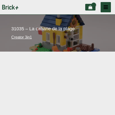
Aller
au
contenu
31035 – La cabane de la plage
Creator 3in1