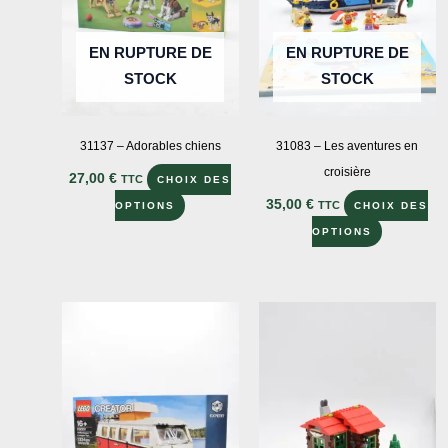
EN RUPTURE DE
EN RUPTURE DE
STOCK
STOCK
31137 – Adorables chiens
31083 – Les aventures en
croisière
27,00
€
TTC
CHOIX DES
Ce
35,00
€
TTC
OPTIONS
CHOIX DES
produit
Ce
OPTIONS
a
produit
plusieurs
a
variations.
plusieurs
Les
variations
options
Les
peuvent
options
être
peuvent
choisies
être