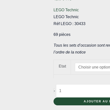
LEGO Technic
LEGO Technic
Réf LEGO : 30433
69 pièces
Tous les sets d’occasion sont re
l’ordre de la notice
Etat
quantité
-
de
30433
AJOUTER AU 
-