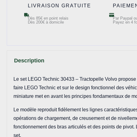
LIVRAISON GRATUITE
PAIEME
Dès 85€ en point relais
Par Paypal ou
Dès 200€ à domicile
Payez en 4 fo
Description
Le set LEGO Technic 30433 – Tractopelle Volvo propose u
faire LEGO Technic et sur le design fonctionnel des véh
miniature met en avant les principes fondamentaux de m
Le modèle reproduit fidèlement les lignes caractéristiques
opérations de chargement, de creusement et de nivelleme
fonctionnement des bras articulés et des points de pivot. 
set.